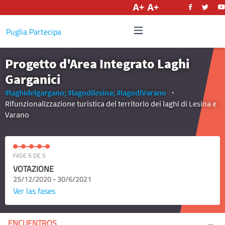
Castellano
Puglia Partecipa
Progetto d'Area Integrato Laghi
Garganici
#laghidelgargano;
#lagodilesina;
#lagodiVarano
Rifunzionalizzazione turistica del territorio dei laghi di Lesina e
Varano
FASE 5 DE 5
VOTAZIONE
25/12/2020 - 30/6/2021
Ver las fases
ENCUENTROS