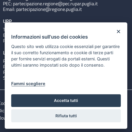
PEC:
partecipazione.regione@pec.rupar.puglia.it
Email:
partecipazione@regione.puglia.it
URP
Tel: 800713939
×
Email:
quiregione@regione.puglia.it
Informazioni sull'uso dei cookies
Rubrica
Questo sito web utilizza cookie essenziali per garantire
Link utili
il suo corretto funzionamento e cookie di terze parti
per fornire servizi erogati da portali esterni. Questi
Portale Istituzionale
ultimi saranno impostati solo dopo il consenso.
PO FESR Puglia 2014-2020
PSR Puglia 2014-2020
Sistema Puglia
Fammi scegliere
Accetta tutti
Cookie e privacy
Note legali
Dichiarazione di accessibilità
Gestisci i cookies
Rifiuta tutti
Download Open Data files