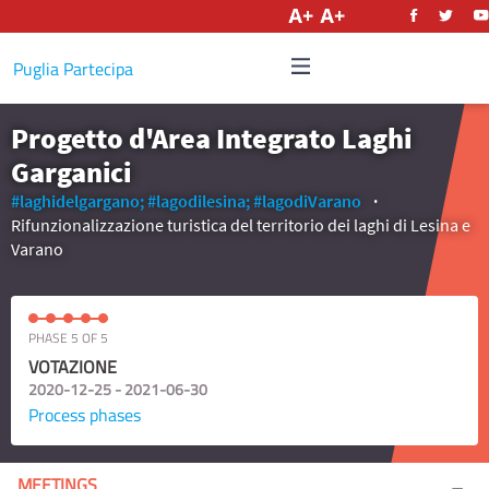
English
Puglia Partecipa
Progetto d'Area Integrato Laghi
Garganici
#laghidelgargano;
#lagodilesina;
#lagodiVarano
Rifunzionalizzazione turistica del territorio dei laghi di Lesina e
Varano
PHASE 5 OF 5
VOTAZIONE
2020-12-25 - 2021-06-30
Process phases
MEETINGS