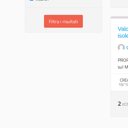
Filtra i risultati
Valo
isol
G
PROPO
sul M
CRE
18/1
2
VOT