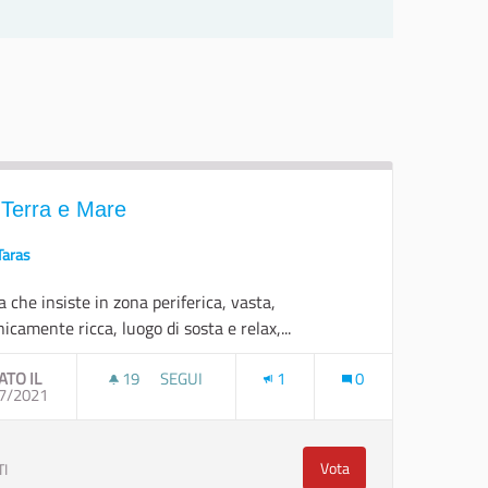
 Terra e Mare
Taras
a che insiste in zona periferica, vasta,
icamente ricca, luogo di sosta e relax,...
ATO IL
19
19 SOSTENITORI
SEGUI
1
0
7/2021
TRA TERRA E MARE
Vota
TI
rentine aps-ets
Tra Terra e Mare