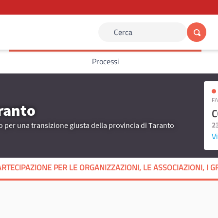
Cerca
Processi
FA
aranto
C
2
per una transizione giusta della provincia di Taranto
Vi
RTECIPAZIONE PER LE ORGANIZZAZIONI, LE ASSOCIAZIONI, I GR