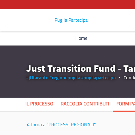
Puglia Partecipa
Home
Just Transition Fund - T
#jtftaranto
#regionepuglia
#pugliapartecipa
Fondo 
IL PROCESSO
RACCOLTA CONTRIBUTI
FORM PA
Torna a "PROCESSI REGIONALI"