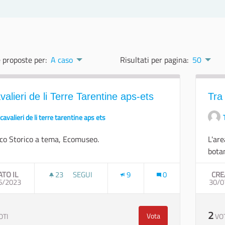
 proposte per:
A caso
Risultati per pagina:
50
valieri de li Terre Tarentine aps-ets
Tra
 cavalieri de li terre tarentine aps ets
rco Storico a tema, Ecomuseo.
L'are
botan
ATO IL
23
23 SOSTENITORI
SEGUI
9
0
CRE
6/2023
I CAVALIERI DE LI TERRE TARENTINE APS-ETS
30/0
2
Vota
OTI
VO
I Cavalieri de li Terre Ta