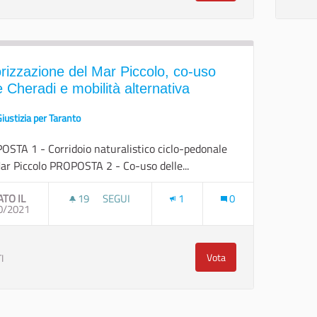
rizzazione del Mar Piccolo, co-uso
e Cheradi e mobilità alternativa
iustizia per Taranto
STA 1 - Corridoio naturalistico ciclo-pedonale
ar Piccolo PROPOSTA 2 - Co-uso delle...
ATO IL
19
19 SOSTENITORI
SEGUI
1
0
0/2021
VALORIZZAZIONE DEL MAR PICCOLO, CO-USO IS
Vota
I
Valorizzazione del Mar Pi