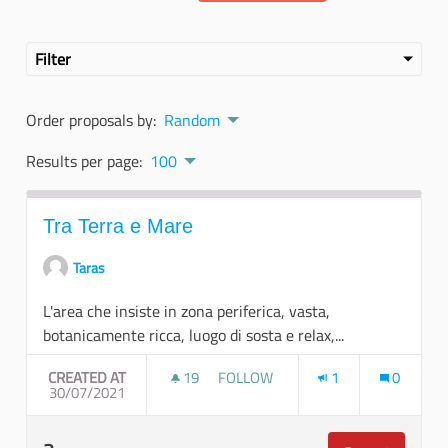
Filter
Order proposals by:
Random
Results per page:
100
Tra Terra e Mare
Taras
L'area che insiste in zona periferica, vasta,
botanicamente ricca, luogo di sosta e relax,...
CREATED AT
19
19 FOLLOWERS
FOLLOW
1
0
30/07/2021
TRA TERRA E MARE