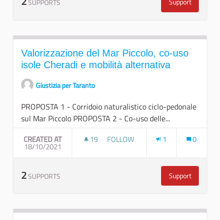
2
Support
SUPPORTS
Tra Terra e M
Valorizzazione del Mar Piccolo, co-uso
isole Cheradi e mobilità alternativa
Giustizia per Taranto
PROPOSTA 1 - Corridoio naturalistico ciclo-pedonale
sul Mar Piccolo PROPOSTA 2 - Co-uso delle...
CREATED AT
19
19 FOLLOWERS
FOLLOW
1
0
18/10/2021
VALORIZZAZIONE DEL MAR PICCOLO
2
Support
SUPPORTS
Valorizzazione