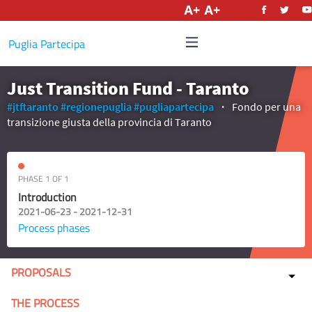
English
Puglia Partecipa
Just Transition Fund - Taranto
#jtftaranto
#regionepuglia
#pugliapartecipa
Fondo per una
transizione giusta della provincia di Taranto
PHASE 1 OF 1
Introduction
2021-06-23 - 2021-12-31
Process phases
PROPOSALS
THE PROCESS