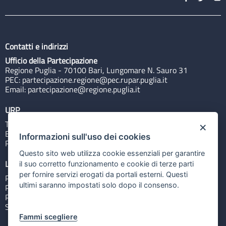
Contatti e indirizzi
Ufficio della Partecipazione
Regione Puglia - 70100 Bari, Lungomare N. Sauro 31
PEC:
partecipazione.regione@pec.rupar.puglia.it
Email:
partecipazione@regione.puglia.it
URP
Tel: 800713939
×
Email:
quiregione@regione.puglia.it
Informazioni sull'uso dei cookies
Rubrica
Questo sito web utilizza cookie essenziali per garantire
Link utili
il suo corretto funzionamento e cookie di terze parti
per fornire servizi erogati da portali esterni. Questi
Portale Istituzionale
ultimi saranno impostati solo dopo il consenso.
PO FESR Puglia 2014-2020
PSR Puglia 2014-2020
Sistema Puglia
Fammi scegliere