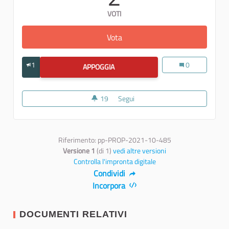
VOTI
Vota
Valorizzazione del Mar Piccolo,
1
Valorizzazione de
0
APPOGGIA
VALORIZZAZIONE DEL MAR PICCOLO, 
19
19 sostenitori
Segui
Valorizzazione del Mar Piccolo, 
Riferimento: pp-PROP-2021-10-485
Versione 1
(di 1)
vedi altre versioni
Controlla l'impronta digitale
Condividi
Incorpora
DOCUMENTI RELATIVI