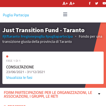
Italiano
Puglia Partecipa
Just Transition Fund - Taranto
#jtftaranto
#regionepuglia
#pugliapartecipa
Fondo per una
transizione giusta della provincia di Taranto
FASE 1 DI 1
CONSULTAZIONE
23/06/2021 - 31/12/2021
Visualizza le fasi
FORM PARTECIPAZIONE PER LE ORGANIZZAZIONI, LE
ASSOCIAZIONI, I GRUPPI, LE RETI