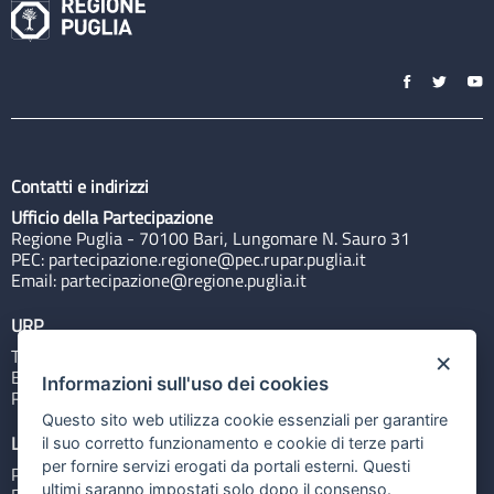
Contatti e indirizzi
Ufficio della Partecipazione
Regione Puglia - 70100 Bari, Lungomare N. Sauro 31
PEC:
partecipazione.regione@pec.rupar.puglia.it
Email:
partecipazione@regione.puglia.it
URP
Tel: 800713939
×
Email:
quiregione@regione.puglia.it
Informazioni sull'uso dei cookies
Rubrica
Questo sito web utilizza cookie essenziali per garantire
Link utili
il suo corretto funzionamento e cookie di terze parti
per fornire servizi erogati da portali esterni. Questi
Portale Istituzionale
ultimi saranno impostati solo dopo il consenso.