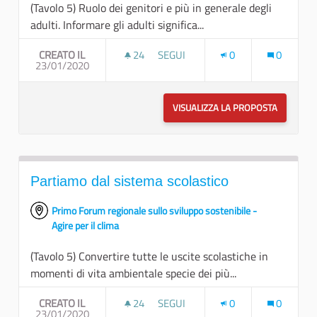
(Tavolo 5) Ruolo dei genitori e più in generale degli
adulti. Informare gli adulti significa...
CREATO IL
24
24 SOSTENITORI
SEGUI
0
0
23/01/2020
TUTTI DEVONO ESSERE DEGLI “ED
VISUALIZZA LA PROPOSTA
TUTTI DE
Partiamo dal sistema scolastico
Primo Forum regionale sullo sviluppo sostenibile -
Agire per il clima
(Tavolo 5) Convertire tutte le uscite scolastiche in
momenti di vita ambientale specie dei più...
CREATO IL
24
24 SOSTENITORI
SEGUI
0
0
23/01/2020
PARTIAMO DAL SISTEMA SCOLASTI