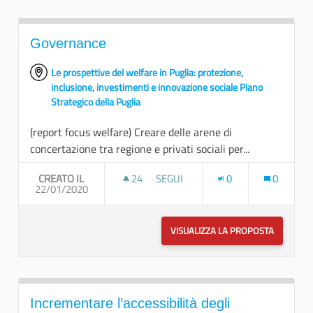
Governance
Le prospettive del welfare in Puglia: protezione,
inclusione, investimenti e innovazione sociale Piano
Strategico della Puglia
(report focus welfare) Creare delle arene di
concertazione tra regione e privati sociali per...
CREATO IL
24
24 SOSTENITORI
SEGUI
0
0
22/01/2020
GOVERNANCE
VISUALIZZA LA PROPOSTA
GOVERNA
Incrementare l’accessibilità degli