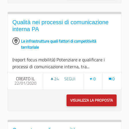
Qualità nei processi di comunicazione
interna PA
Le infrastrutture quali fattori di competitività
territoriale
(report focus mobilità) Potenziare e qualificare i
processi di comunicazione interna, tra...
CREATO IL
24
24 SOSTENITORI
SEGUI
0
0
22/01/2020
QUALITÀ NEI PROCESSI DI COMUNI
VISUALIZZA LA PROPOSTA
QUALITÀ 