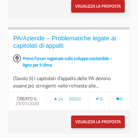
VISUALIZZA LA PROPOSTA
INNOVAZI
PA/Aziende – Problematiche legate ai
capitolati di appalti
Primo Forum regionale sullo sviluppo sostenibile -
Agire per il clima
(Tavolo 5) I capitolati d'appalto delle PA devono
essere più stringenti nelle richieste alle...
CREATO IL
24
24 SOSTENITORI
SEGUI
0
0
23/01/2020
PA/AZIENDE – PROBLEMATICHE LEGA
VISUALIZZA LA PROPOSTA
PA/AZIEN