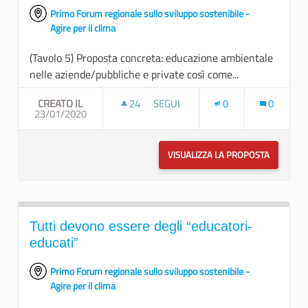
Primo Forum regionale sullo sviluppo sostenibile -
Agire per il clima
(Tavolo 5) Proposta concreta: educazione ambientale
nelle aziende/pubbliche e private così come...
CREATO IL
24
24 SOSTENITORI
SEGUI
0
0
23/01/2020
IL RUOLO DELLE AZIENDE NELL'EDU
VISUALIZZA LA PROPOSTA
IL RUOLO
Tutti devono essere degli “educatori-
educati”
Primo Forum regionale sullo sviluppo sostenibile -
Agire per il clima