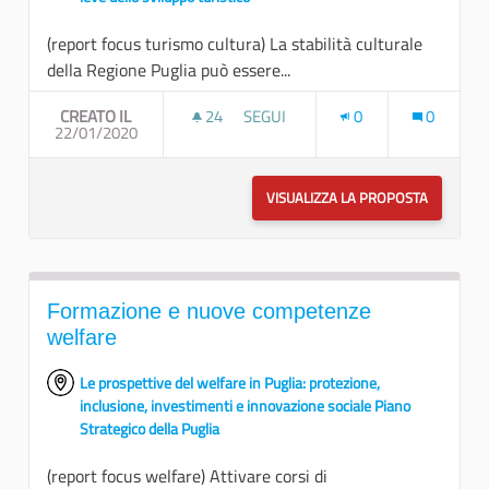
(report focus turismo cultura) La stabilità culturale
della Regione Puglia può essere...
CREATO IL
24
24 SOSTENITORI
SEGUI
0
0
22/01/2020
CONFRONTO NAZIONALE E INTERN
VISUALIZZA LA PROPOSTA
CONFRON
Formazione e nuove competenze
welfare
Le prospettive del welfare in Puglia: protezione,
inclusione, investimenti e innovazione sociale Piano
Strategico della Puglia
(report focus welfare) Attivare corsi di