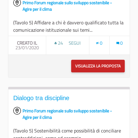
Primo Forum regionale sullo sviluppo sostenibile -
Agire per il clima
(Tavolo 5) Affidare a chi è davvero qualificato tutta la
comunicazione istituzionale sui temi...
CREATO IL
24
24 SOSTENITORI
SEGUI
0
0
23/01/2020
AZIONI DI SENSIBILIZZAZIONE
VISUALIZZA LA PROPOSTA
AZIONI DI
Dialogo tra discipline
Primo Forum regionale sullo sviluppo sostenibile -
Agire per il clima
(Tavolo 5) Sostenibilità come possibilità di conciliare