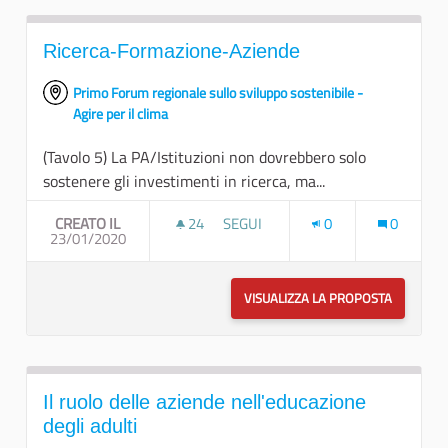
Ricerca-Formazione-Aziende
Primo Forum regionale sullo sviluppo sostenibile -
Agire per il clima
(Tavolo 5) La PA/Istituzioni non dovrebbero solo
sostenere gli investimenti in ricerca, ma...
CREATO IL
24
24 SOSTENITORI
SEGUI
0
0
23/01/2020
RICERCA-FORMAZIONE-AZIENDE
VISUALIZZA LA PROPOSTA
RICERCA
Il ruolo delle aziende nell'educazione
degli adulti