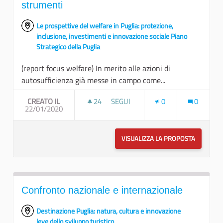
strumenti
Le prospettive del welfare in Puglia: protezione,
inclusione, investimenti e innovazione sociale Piano
Strategico della Puglia
(report focus welfare) In merito alle azioni di
autosufficienza già messe in campo come...
CREATO IL
24
24 SOSTENITORI
SEGUI
0
0
22/01/2020
INCREMENTARE L’ACCESSIBILITÀ D
VISUALIZZA LA PROPOSTA
INCREMEN
Confronto nazionale e internazionale
Destinazione Puglia: natura, cultura e innovazione
leve dello sviluppo turistico