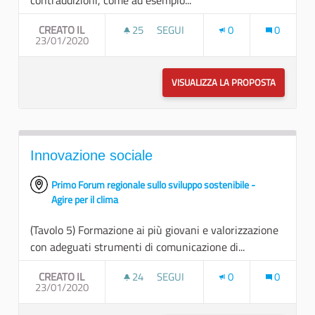
contraddizioni, come ad esempio...
CREATO IL
25
25 SOSTENITORI
SEGUI
0
0
23/01/2020
DIALOGO TRA DISCIPLINE
VISUALIZZA LA PROPOSTA
DIALOGO 
Innovazione sociale
Primo Forum regionale sullo sviluppo sostenibile -
Agire per il clima
(Tavolo 5) Formazione ai più giovani e valorizzazione
con adeguati strumenti di comunicazione di...
CREATO IL
24
24 SOSTENITORI
SEGUI
0
0
23/01/2020
INNOVAZIONE SOCIALE