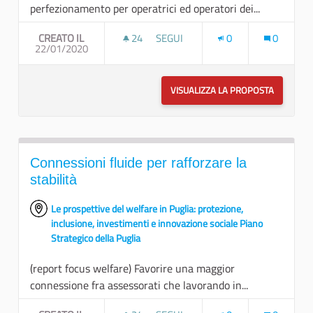
perfezionamento per operatrici ed operatori dei...
CREATO IL
24
24 SOSTENITORI
SEGUI
0
0
22/01/2020
FORMAZIONE E NUOVE COMPETEN
VISUALIZZA LA PROPOSTA
FORMAZI
Connessioni fluide per rafforzare la
stabilità
Le prospettive del welfare in Puglia: protezione,
inclusione, investimenti e innovazione sociale Piano
Strategico della Puglia
(report focus welfare) Favorire una maggior
connessione fra assessorati che lavorando in...