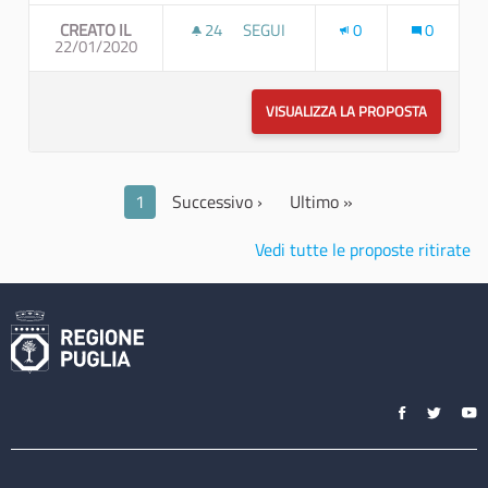
CREATO IL
24
24 SOSTENITORI
SEGUI
0
0
22/01/2020
COMUNICAZIONE E COOPERAZIONE 
VISUALIZZA LA PROPOSTA
COMUNICA
1
Successivo ›
Ultimo »
Vedi tutte le proposte ritirate