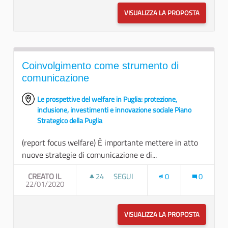
VISUALIZZA LA PROPOSTA
CABINA D
Coinvolgimento come strumento di
comunicazione
Le prospettive del welfare in Puglia: protezione,
inclusione, investimenti e innovazione sociale Piano
Strategico della Puglia
(report focus welfare) È importante mettere in atto
nuove strategie di comunicazione e di...
CREATO IL
24
24 SOSTENITORI
SEGUI
0
0
22/01/2020
COINVOLGIMENTO COME STRUMEN
VISUALIZZA LA PROPOSTA
COINVOL