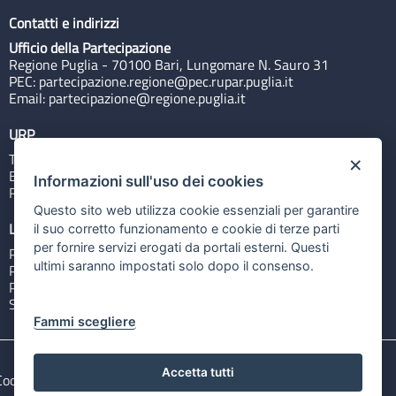
Contatti e indirizzi
Ufficio della Partecipazione
Regione Puglia - 70100 Bari, Lungomare N. Sauro 31
PEC:
partecipazione.regione@pec.rupar.puglia.it
Email:
partecipazione@regione.puglia.it
URP
Tel: 800713939
×
Email:
quiregione@regione.puglia.it
Informazioni sull'uso dei cookies
Rubrica
Questo sito web utilizza cookie essenziali per garantire
Link utili
il suo corretto funzionamento e cookie di terze parti
per fornire servizi erogati da portali esterni. Questi
Portale Istituzionale
ultimi saranno impostati solo dopo il consenso.
PO FESR Puglia 2014-2020
PSR Puglia 2014-2020
Sistema Puglia
Fammi scegliere
Accetta tutti
Cookie e privacy
Note legali