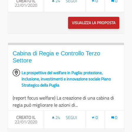
CREATO IL
24
24 SOSTENITORI
SEGUI
0
0
22/01/2020
CONNESSIONI FLUIDE PER RAFFORZ
VISUALIZZA LA PROPOSTA
CONNESSI
Cabina di Regia e Controllo Terzo
Settore
Le prospettive del welfare in Puglia: protezione,
inclusione, investimenti e innovazione sociale Piano
Strategico della Puglia
(report focus welfare) La creazione di una cabina di
regia può migliorare le azioni di...
CREATO IL
24
24 SOSTENITORI
SEGUI
0
0
22/01/2020
CABINA DI REGIA E CONTROLLO TE