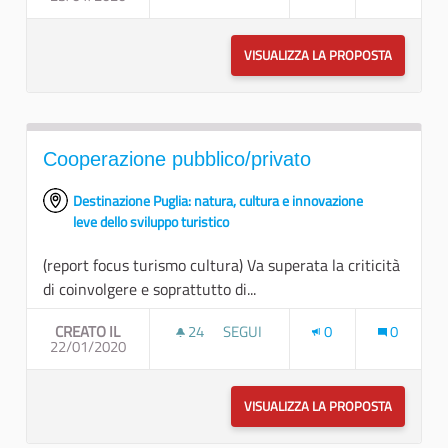
VISUALIZZA LA PROPOSTA
PARTIAMO
Cooperazione pubblico/privato
Destinazione Puglia: natura, cultura e innovazione
leve dello sviluppo turistico
(report focus turismo cultura) Va superata la criticità
di coinvolgere e soprattutto di...
CREATO IL
24
24 SOSTENITORI
SEGUI
0
0
22/01/2020
COOPERAZIONE PUBBLICO/PRIVAT
VISUALIZZA LA PROPOSTA
COOPERA