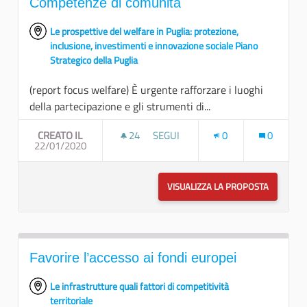
Competenze di comunità
Le prospettive del welfare in Puglia: protezione,
inclusione, investimenti e innovazione sociale Piano
Strategico della Puglia
(report focus welfare) È urgente rafforzare i luoghi
della partecipazione e gli strumenti di...
CREATO IL
24
24 SOSTENITORI
SEGUI
0
0
22/01/2020
COMPETENZE DI COMUNITÀ
VISUALIZZA LA PROPOSTA
COMPETE
Favorire l’accesso ai fondi europei
Le infrastrutture quali fattori di competitività
territoriale