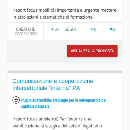
(report focus mobilità) Importante e urgente mettere
in atto azioni sistematiche di formazione...
CREATO IL
24
24 SOSTENITORI
SEGUI
0
0
22/01/2020
FAVORIRE L’ACCESSO AI FONDI EUR
VISUALIZZA LA PROPOSTA
FAVORIRE
Comunicazione e cooperazione
intersettoriale “interna” PA
Puglia sostenibile: strategie per la salvaguardia del
capitale naturale
(report focus ambiente) Per favorire una
pianificazione strategica dei settori legati alla...