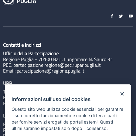
Contatti e indirizzi
Ufficio della Partecipazione
Regione Puglia - 70100 Bari, Lungomare N. Sauro 31
PEC:
partecipazione.regione@pec.rupar.puglia.it
Email:
partecipazione@regione.puglia.it
URP
Tel: 800713939
×
Email:
quiregione@regione.puglia.it
Informazioni sull'uso dei cookies
Rubrica
Questo sito web utilizza cookie essenziali per garantire
Link utili
il suo corretto funzionamento e cookie di terze parti
per fornire servizi erogati da portali esterni. Questi
Portale Istituzionale
ultimi saranno impostati solo dopo il consenso.
PO FESR Puglia 2014-2020
PSR Puglia 2014-2020