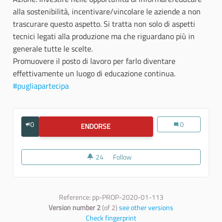
alla sostenibilità, incentivare/vincolare le aziende a non
trascurare questo aspetto. Si tratta non solo di aspetti
tecnici legati alla produzione ma che riguardano più in
generale tutte le scelte.
Promuovere il posto di lavoro per farlo diventare
effettivamente un luogo di educazione continua.
#pugliapartecipa
0
Il ruolo delle azi
0
ENDORSE
IL RUOLO DELLE AZIENDE NELL'EDUC
24
24 followers
Follow
Il ruolo delle aziende nell'educaz
Reference: pp-PROP-2020-01-113
Version number 2
(of 2)
see other versions
Check fingerprint