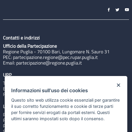
Contatti e indirizzi
Ufficio della Partecipazione
Regione Puglia - 70100 Bari, Lungomare N. Sauro 31
PEC:
partecipazione.regione@pec.rupar.puglia.it
Email:
partecipazione@regione.puglia.it
URP
Tel: 800713939
×
Email:
quiregione@regione.puglia.it
Informazioni sull'uso dei cookies
Rubrica
Questo sito web utilizza cookie essenziali per garantire
Link utili
il suo corretto funzionamento e cookie di terze parti
per fornire servizi erogati da portali esterni. Questi
Portale Istituzionale
ultimi saranno impostati solo dopo il consenso.
PO FESR Puglia 2014-2020
PSR Puglia 2014-2020
Sistema Puglia