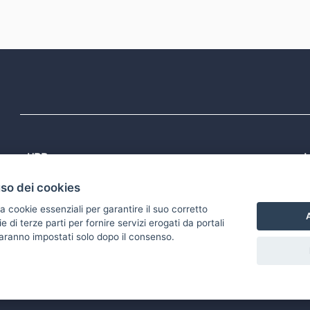
URP
L
Tel: 800713939
P
uso dei cookies
1
Email:
quiregione@regione.puglia.it
P
Rubrica
P
a cookie essenziali per garantire il suo corretto
S
A
di terze parti per fornire servizi erogati da portali
 saranno impostati solo dopo il consenso.
accessibilità
Gestisci i cookies
Scarica i file Open Data