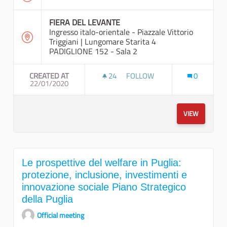
FIERA DEL LEVANTE
Ingresso italo-orientale - Piazzale Vittorio
Triggiani | Lungomare Starita 4
PADIGLIONE 152 - Sala 2
CREATED AT
24
24 FOLLOWERS
FOLLOW
0
22/01/2020
PUGLIA SOSTENIBILE: STRATE
VIEW
Le prospettive del welfare in Puglia:
protezione, inclusione, investimenti e
innovazione sociale Piano Strategico
della Puglia
Official meeting