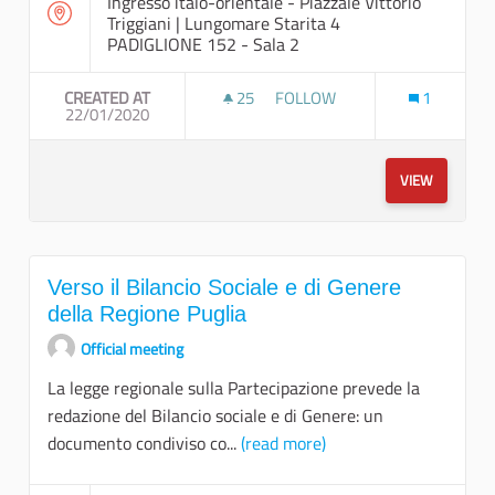
Ingresso italo-orientale - Piazzale Vittorio
Triggiani | Lungomare Starita 4
PADIGLIONE 152 - Sala 2
CREATED AT
25
25 FOLLOWERS
FOLLOW
1
22/01/2020
DESTINAZIONE PUGLIA: NATU
VIEW
Verso il Bilancio Sociale e di Genere
della Regione Puglia
Official meeting
La legge regionale sulla Partecipazione prevede la
redazione del Bilancio sociale e di Genere: un
documento condiviso co...
(read more)