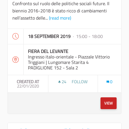
Confronto sul ruolo delle politiche sociali future. Il
biennio 2016-2018 è stato ricco di cambiamenti
nell’assetto delle...
(read more)
18 SEPTEMBER 2019
· 15:00 - 18:00
FIERA DEL LEVANTE
Ingresso italo-orientale - Piazzale Vittorio
Triggiani | Lungomare Starita 4
PADIGLIONE 152 - Sala 2
CREATED AT
24
24 FOLLOWERS
FOLLOW
0
22/01/2020
LE PROSPETTIVE DEL WELFARE
VIEW