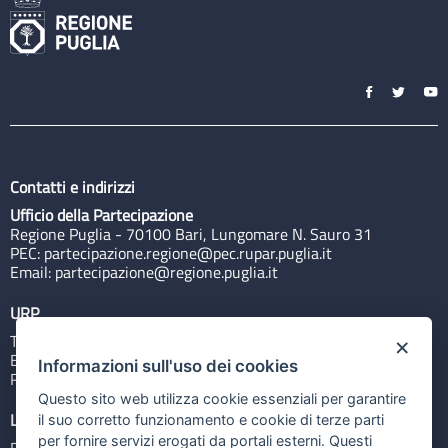
Contatti e indirizzi
Ufficio della Partecipazione
Regione Puglia - 70100 Bari, Lungomare N. Sauro 31
PEC:
partecipazione.regione@pec.rupar.puglia.it
Email:
partecipazione@regione.puglia.it
URP
Tel: 800713939
×
Email:
quiregione@regione.puglia.it
Informazioni sull'uso dei cookies
Rubrica
Questo sito web utilizza cookie essenziali per garantire
Link utili
il suo corretto funzionamento e cookie di terze parti
per fornire servizi erogati da portali esterni. Questi