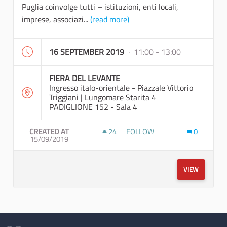
Puglia coinvolge tutti – istituzioni, enti locali,
imprese, associazi...
(read more)
16 SEPTEMBER 2019
· 11:00 - 13:00
FIERA DEL LEVANTE
Ingresso italo-orientale - Piazzale Vittorio
Triggiani | Lungomare Starita 4
PADIGLIONE 152 - Sala 4
CREATED AT
24
24 FOLLOWERS
FOLLOW
0
15/09/2019
PRESENTAZIONE PERCORSO PA
VIEW