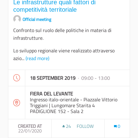
Le infrastrutture quali fattori di
competitività territoriale
Official meeting
Confronto sul ruolo delle politiche in materia di
infrastrutture.
Lo sviluppo regionale viene realizzato attraverso
azio...
(read more)
18 SEPTEMBER 2019
· 09:00 - 13:00
FIERA DEL LEVANTE
Ingresso italo-orientale - Piazzale Vittorio
Triggiani | Lungomare Starita 4
PADIGLIONE 152 - Sala 2
CREATED AT
24
24 FOLLOWERS
FOLLOW
0
22/01/2020
LE INFRASTRUTTURE QUALI FA