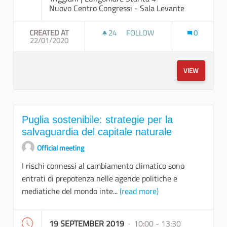
Nuovo Centro Congressi - Sala Levante
CREATED AT
24
24 FOLLOWERS
FOLLOW
0
22/01/2020
LA SALUTE NEL PIANO STRATE
VIEW
Puglia sostenibile: strategie per la
salvaguardia del capitale naturale
Official meeting
I rischi connessi al cambiamento climatico sono
entrati di prepotenza nelle agende politiche e
mediatiche del mondo inte...
(read more)
19 SEPTEMBER 2019
· 10:00 - 13:30