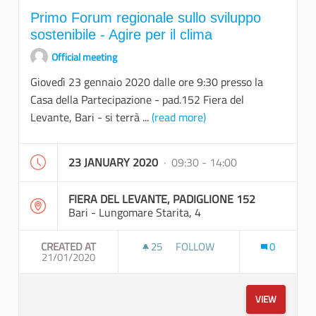
Primo Forum regionale sullo sviluppo
sostenibile - Agire per il clima
Official meeting
Giovedì 23 gennaio 2020 dalle ore 9:30 presso la
Casa della Partecipazione - pad.152 Fiera del
Levante, Bari - si terrà ...
(read more)
23 JANUARY 2020
· 09:30 - 14:00
FIERA DEL LEVANTE, PADIGLIONE 152
Bari - Lungomare Starita, 4
CREATED AT
25
25 FOLLOWERS
FOLLOW
0
21/01/2020
PRIMO FORUM REGIONALE SULL
VIEW