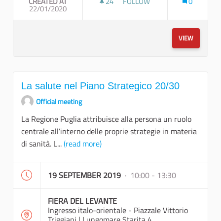
CREATED AT
24
24 FOLLOWERS
FOLLOW
0
22/01/2020
SPERIMENTARE IL FUTURO: GI
VIEW
La salute nel Piano Strategico 20/30
Official meeting
La Regione Puglia attribuisce alla persona un ruolo
centrale all’interno delle proprie strategie in materia
di sanità. L...
(read more)
19 SEPTEMBER 2019
· 10:00 - 13:30
FIERA DEL LEVANTE
Ingresso italo-orientale - Piazzale Vittorio
Triggiani | Lungomare Starita 4