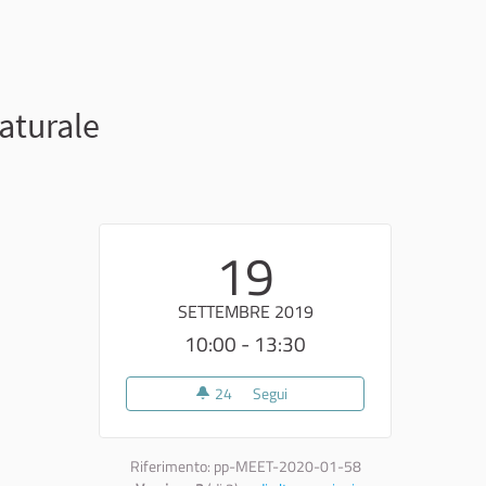
naturale
19
SETTEMBRE 2019
10:00 - 13:30
24
24 sostenitori
Segui
Puglia sostenibile: strategie per
Riferimento: pp-MEET-2020-01-58