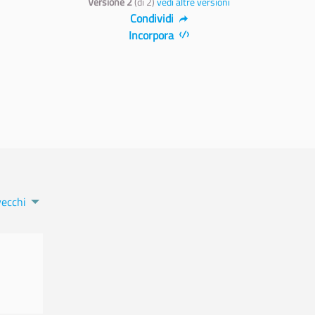
Versione 2
(di 2)
vedi altre versioni
Condividi
Incorpora
vecchi