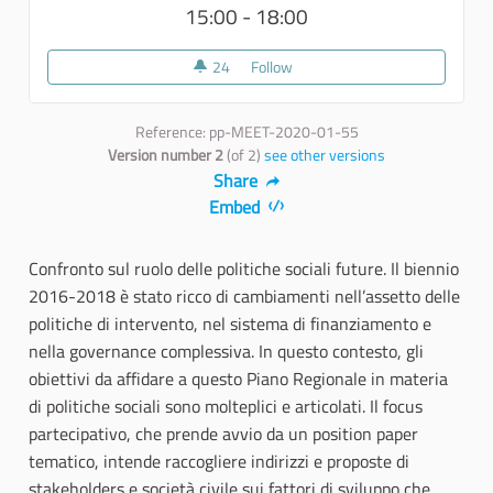
15:00 - 18:00
24
24 followers
Follow
Le prospettive del welfare in Pu
Reference: pp-MEET-2020-01-55
Version number 2
(of 2)
see other versions
Share
Embed
Confronto sul ruolo delle politiche sociali future. Il biennio
2016-2018 è stato ricco di cambiamenti nell’assetto delle
politiche di intervento, nel sistema di finanziamento e
nella governance complessiva. In questo contesto, gli
obiettivi da affidare a questo Piano Regionale in materia
di politiche sociali sono molteplici e articolati. Il focus
partecipativo, che prende avvio da un position paper
tematico, intende raccogliere indirizzi e proposte di
stakeholders e società civile sui fattori di sviluppo che