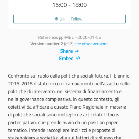
15:00 - 18:00
24
24 followers
Follow
Le prospettive del welfare in Pu
Reference: pp-MEET-2020-01-55
Version number 2
(of 2)
see other versions
Share
Embed
Confronto sul ruolo delle politiche sociali future. Il biennio
2016-2018 è stato ricco di cambiamenti nell’assetto delle
politiche di intervento, nel sistema di finanziamento e
nella governance complessiva. In questo contesto, gli
obiettivi da affidare a questo Piano Regionale in materia
di politiche sociali sono molteplici e articolati. Il focus
partecipativo, che prende avvio da un position paper
tematico, intende raccogliere indirizzi e proposte di
stakeholders e società civile sui fattori di sviluppo che