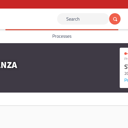
Search
Processes
PH
ANZA
S
2
P