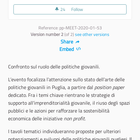
24
24 followers
Follow
Sperimentare il futuro: giovani
Reference: pp-MEET-2020-01-53
Version number 2
(of 2)
see other versions
Share
Embed
Confronto sul ruolo delle politiche giovanili.
L’evento focalizza l’attenzione sullo stato dell’arte delle
politiche giovanili in Puglia, a partire dal
position paper
dedicato. Fra i temi chiave rientrano le strategie di
supporto all’imprenditorialità giovanile, il riuso degli spazi
pubblici e le azioni per rafforzare la sostenibilità
economica delle iniziative
non profit
.
I tavoli tematici individueranno proposte per ulteriori
potenziamenti e sviluppi delle politiche giovanili pugliesi. Il