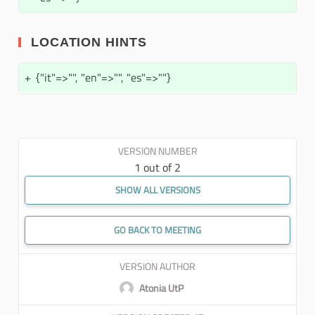
LOCATION HINTS
+
{"it"=>"", "en"=>"", "es"=>""}
VERSION NUMBER
1 out of 2
SHOW ALL VERSIONS
GO BACK TO MEETING
VERSION AUTHOR
Atonia UtP