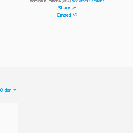
Version number 4
(of 4)
see other versions
Share
Embed
Older