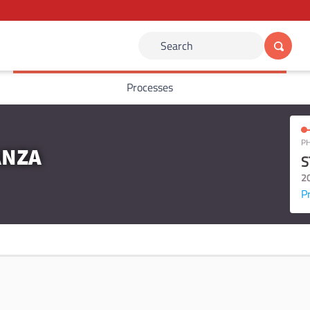
Search
Processes
PH
ANZA
S
2
P