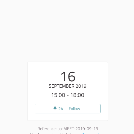
16
SEPTEMBER 2019
15:00 - 18:00
24
24 followers
Follow
Verso il Bilancio Sociale e di G
Reference: pp-MEET-2019-09-13