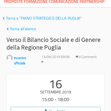
PROPOSTE FORMAZIONE COMUNICAZIONE PARTNERSHIP
Torna a "PIANO STRATEGICO DELLA PUGLIA"
Torna all'elenco
Verso il Bilancio Sociale e di Genere
della Regione Puglia
13/09/2019 09:06
0 Commenti
Incontro
ufficiale
Report
16
SETTEMBRE 2019
15:00 - 18:00
24
24 sostenitori
Segui
Verso il Bilancio Sociale e di Ge