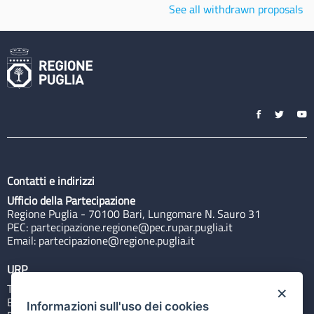
See all withdrawn proposals
Contatti e indirizzi
Ufficio della Partecipazione
Regione Puglia - 70100 Bari, Lungomare N. Sauro 31
PEC:
partecipazione.regione@pec.rupar.puglia.it
Email:
partecipazione@regione.puglia.it
URP
Tel: 800713939
×
Email:
quiregione@regione.puglia.it
Informazioni sull'uso dei cookies