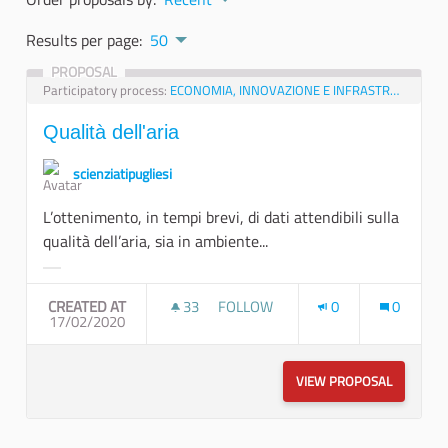
Results per page:
50
PROPOSAL
Participatory process:
ECONOMIA, INNOVAZIONE E INFRASTRUTTURE
Qualità dell'aria
scienziatipugliesi
L’ottenimento, in tempi brevi, di dati attendibili sulla
qualità dell’aria, sia in ambiente...
Filter results for category:
CREATED AT
33
33 FOLLOWERS
FOLLOW
0
0
17/02/2020
QUALITÀ DELL'ARIA
VIEW PROPOSAL
QUALITÀ 