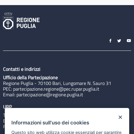
Contatti e indirizzi
Ufficio della Partecipazione
Regione Puglia - 70100 Bari, Lungomare N. Sauro 31
PEC:
partecipazione.regione@pec.rupar.puglia.it
Email:
partecipazione@regione.puglia.it
URP
Tel: 800713939
×
Email:
quiregione@regione.puglia.it
Informazioni sull'uso dei cookies
Rubrica
Questo sito web utilizza cookie essenziali per garantire