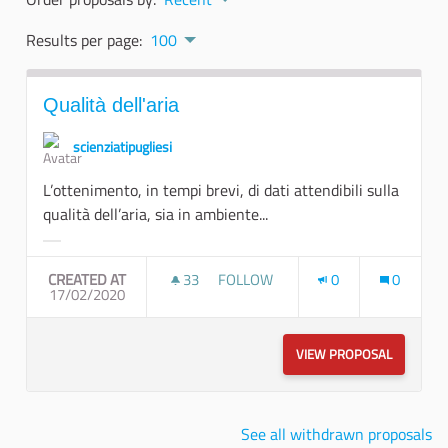
Results per page:
100
Qualità dell'aria
scienziatipugliesi
L’ottenimento, in tempi brevi, di dati attendibili sulla
qualità dell’aria, sia in ambiente...
Filter results for category:
CREATED AT
33
33 FOLLOWERS
FOLLOW
0
0
17/02/2020
QUALITÀ DELL'ARIA
VIEW PROPOSAL
QUALITÀ 
See all withdrawn proposals