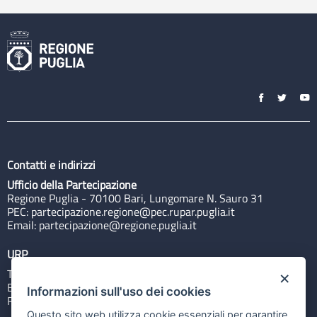
Contatti e indirizzi
Ufficio della Partecipazione
Regione Puglia - 70100 Bari, Lungomare N. Sauro 31
PEC:
partecipazione.regione@pec.rupar.puglia.it
Email:
partecipazione@regione.puglia.it
URP
Tel: 800713939
×
Email:
quiregione@regione.puglia.it
Informazioni sull'uso dei cookies
Rubrica
Questo sito web utilizza cookie essenziali per garantire