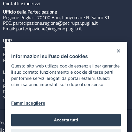
Contatti e indirizzi
Ufficio della Partecipazione
Regione Puglia - 70100 Bari, Lungomare N. Sauro 31
PEC:
partecipazione.regione@pec.rupar.puglia.it
Email:
partecipazione@regione.puglia.it
URP
Tel: 800713939
×
Email:
quiregione@regione.puglia.it
Informazioni sull'uso dei cookies
Rubrica
Questo sito web utilizza cookie essenziali per garantire
Link utili
il suo corretto funzionamento e cookie di terze parti
per fornire servizi erogati da portali esterni. Questi
Portale Istituzionale
ultimi saranno impostati solo dopo il consenso.
PO FESR Puglia 2014-2020
PSR Puglia 2014-2020
Sistema Puglia
Fammi scegliere
Accetta tutti
Cookie e privacy
Note legali
Dichiarazione di accessibilità
Gestisci i cookies