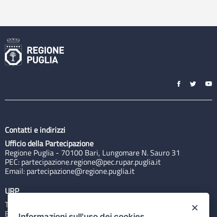
Contatti e indirizzi
Ufficio della Partecipazione
Regione Puglia - 70100 Bari, Lungomare N. Sauro 31
PEC:
partecipazione.regione@pec.rupar.puglia.it
Email:
partecipazione@regione.puglia.it
URP
Tel: 800713939
×
Email:
quiregione@regione.puglia.it
Informazioni sull'uso dei cookies