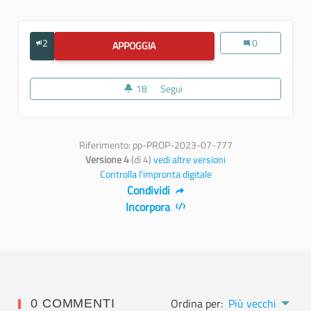
2
Scienza e tecnol
0
APPOGGIA
SCIENZA E TECNOLOGIA
18
18 sostenitori
Segui
Scienza e tecnologia
Riferimento: pp-PROP-2023-07-777
Versione 4
(di 4)
vedi altre versioni
Controlla l'impronta digitale
Condividi
Incorpora
Ordina per:
Più vecchi
0 COMMENTI