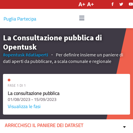
Italiano
Puglia Partecipa
La Consultazione pubblica di
Opentusk
#opentusk
#datiaperti
Per definire insieme un paniere di
dati aperti da pubblicare, a scala comunale e regionale
FASE 1 DI 1
La consultazione pubblica
01/08/2023 - 15/09/2023
Visualizza le fasi
ARRICCHISCI IL PANIERE DEI DATASET