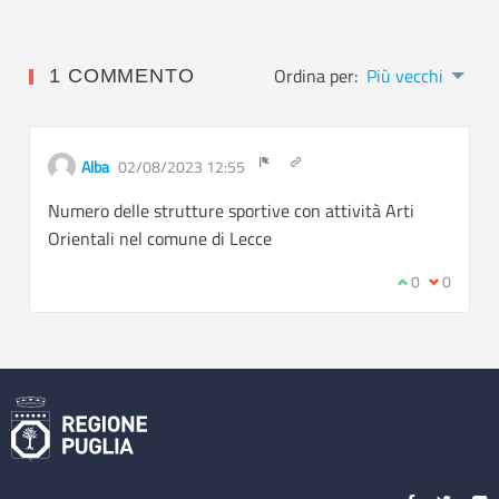
Ordina per:
Più vecchi
1 COMMENTO
Ottieni link a singolo commento
Alba
02/08/2023 12:55
Segnala contenuti inappropriati
Numero delle strutture sportive con attività Arti
Orientali nel comune di Lecce
Sono d'accord
0
Non sono 
0