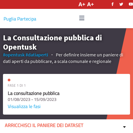
Italiano
Puglia Partecipa
La Consultazione pubblica di
Opentusk
#opentusk
#datiaperti
Per definire insieme un paniere di
dati aperti da pubblicare, a scala comunale e regionale
FASE 1 DI 1
La consultazione pubblica
01/08/2023 - 15/09/2023
Visualizza le fasi
ARRICCHISCI IL PANIERE DEI DATASET