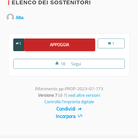
ELENCO DEI SOSTENITORI
Alba
1
Istruzione, cultu
1
APPOGGIA
ISTRUZIONE, CULTURA E SPORT
18
18 sostenitori
Segui
Istruzione, cultura e sport
Riferimento: pp-PROP-2023-07-773
Versione 7
(di 7)
vedi altre versioni
Controlla l'impronta digitale
Condividi
Incorpora