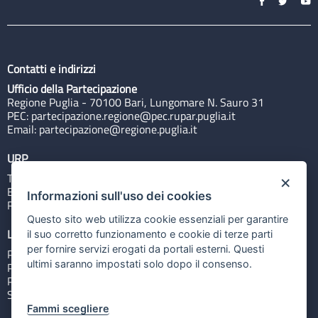
Contatti e indirizzi
Ufficio della Partecipazione
Regione Puglia - 70100 Bari, Lungomare N. Sauro 31
PEC:
partecipazione.regione@pec.rupar.puglia.it
Email:
partecipazione@regione.puglia.it
URP
Tel: 800713939
×
Email:
quiregione@regione.puglia.it
Informazioni sull'uso dei cookies
Rubrica
Questo sito web utilizza cookie essenziali per garantire
Link utili
il suo corretto funzionamento e cookie di terze parti
per fornire servizi erogati da portali esterni. Questi
Portale Istituzionale
ultimi saranno impostati solo dopo il consenso.
PO FESR Puglia 2014-2020
PSR Puglia 2014-2020
Sistema Puglia
Fammi scegliere