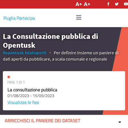
Italiano
Puglia Partecipa
La Consultazione pubblica di
Opentusk
#opentusk
#datiaperti
Per definire insieme un paniere di
dati aperti da pubblicare, a scala comunale e regionale
FASE 1 DI 1
La consultazione pubblica
01/08/2023 - 15/09/2023
Visualizza le fasi
ARRICCHISCI IL PANIERE DEI DATASET