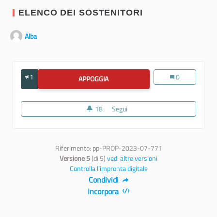
ELENCO DEI SOSTENITORI
Alba
1
Giustizia, sistem
0
APPOGGIA
GIUSTIZIA, SISTEMA GIURIDICO E SI
18
18 sostenitori
Segui
Giustizia, sistema giuridico e si
Riferimento: pp-PROP-2023-07-771
Versione 5
(di 5)
vedi altre versioni
Controlla l'impronta digitale
Condividi
Incorpora