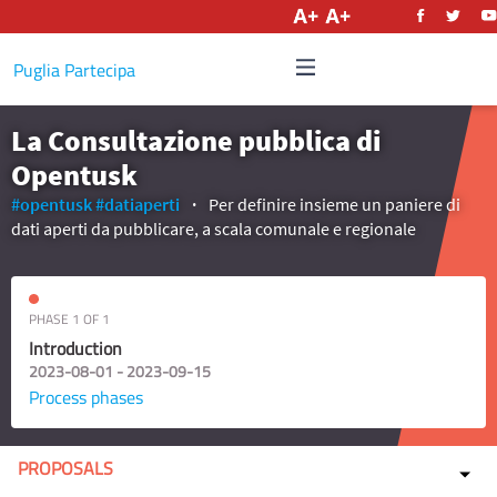
English
Puglia Partecipa
La Consultazione pubblica di
Opentusk
#opentusk
#datiaperti
Per definire insieme un paniere di
dati aperti da pubblicare, a scala comunale e regionale
PHASE 1 OF 1
Introduction
2023-08-01 - 2023-09-15
Process phases
PROPOSALS