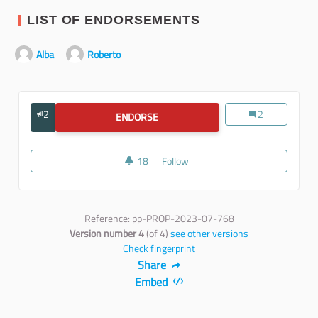
LIST OF ENDORSEMENTS
Alba
Roberto
2
Ambiente e clim
2
ENDORSE
AMBIENTE E CLIMA
18
18 followers
Follow
Ambiente e clima
Reference: pp-PROP-2023-07-768
Version number 4
(of 4)
see other versions
Check fingerprint
Share
Embed