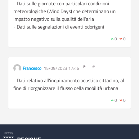
- Dati sulle giornate con particolari condizioni
meteorologiche (Wind Days) che determinano un
impatto negativo sulla qualità dell’aria
- Dati sulle segnalazioni di eventi odorigeni
I agree with t
0
I disagree
0
Get link to single commen
Francesco
15/09/2023 17:46
Report inappropriate content
- Dati relativo all'inquinamento acustico cittadino, al
fine di riorganizzare il flusso della mobilità urbana
I agree with t
0
I disagree
0