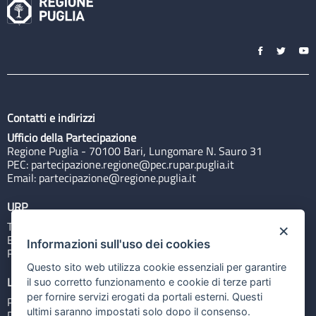
Contatti e indirizzi
Ufficio della Partecipazione
Regione Puglia - 70100 Bari, Lungomare N. Sauro 31
PEC:
partecipazione.regione@pec.rupar.puglia.it
Email:
partecipazione@regione.puglia.it
URP
Tel: 800713939
×
Email:
quiregione@regione.puglia.it
Informazioni sull'uso dei cookies
Rubrica
Questo sito web utilizza cookie essenziali per garantire
Link utili
il suo corretto funzionamento e cookie di terze parti
per fornire servizi erogati da portali esterni. Questi
Portale Istituzionale
ultimi saranno impostati solo dopo il consenso.
PO FESR Puglia 2014-2020