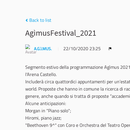
Back to list
AgìmusFestival_2021
22/10/2020 23:25
A.G.ì.MUS.
Report
Segmento estivo della programmazione Agìmus 2021, si
l'Arena Castello.
Includerà circa quattordici appuntamenti per un’estat
world. Proposte che hanno in comune la ricerca di radi
genere, anche quando si tratta di proposte “accadem
Alcune anticipazioni:
Morgan in "Piano solo";
Hiromi, piano jazz;
"Beethoven 9^" con Coro e Orchestra del Teatro Oper