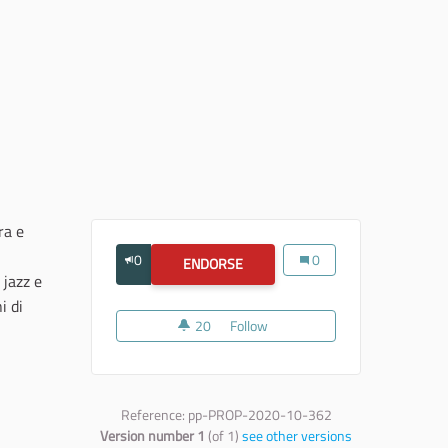
ra e
0
AgìmusFestival_2021
0
ENDORSE
AGÌMUSFESTIVAL_2021
 jazz e
i di
20
20 followers
Follow
AgìmusFestival_2021
Reference: pp-PROP-2020-10-362
Version number 1
(of 1)
see other versions