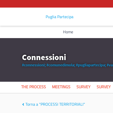
Puglia Partecipa
Home
Connessioni
#connessioni;
#comunedimola;
#pugliapartecipa;
#va
THE PROCESS
MEETINGS
SURVEY
SURVEY
Torna a "PROCESSI TERRITORIALI"