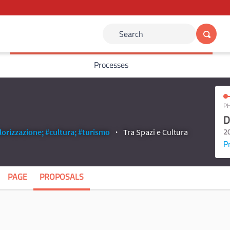
Search
Processes
PH
D
2
lorizzazione;
#cultura;
#turismo
Tra Spazi e Cultura
P
PAGE
PROPOSALS