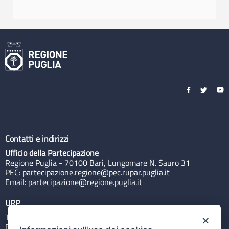
Contatti e indirizzi
Ufficio della Partecipazione
Regione Puglia - 70100 Bari, Lungomare N. Sauro 31
PEC:
partecipazione.regione@pec.rupar.puglia.it
Email:
partecipazione@regione.puglia.it
URP
Tel: 800713939
×
Email:
quiregione@regione.puglia.it