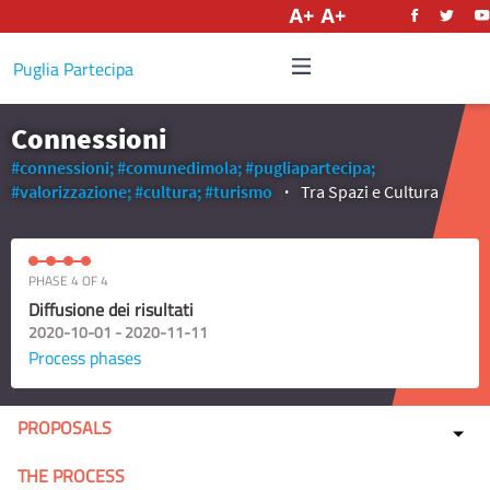
English
Puglia Partecipa
Connessioni
#connessioni;
#comunedimola;
#pugliapartecipa;
#valorizzazione;
#cultura;
#turismo
Tra Spazi e Cultura
PHASE 4 OF 4
Diffusione dei risultati
2020-10-01 - 2020-11-11
Process phases
PROPOSALS
THE PROCESS