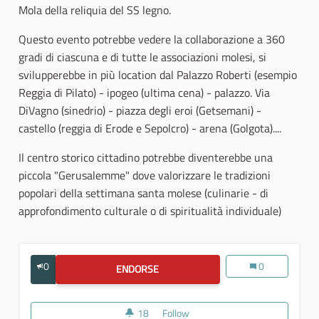
Mola della reliquia del SS legno.
Questo evento potrebbe vedere la collaborazione a 360
gradi di ciascuna e di tutte le associazioni molesi, si
svilupperebbe in più location dal Palazzo Roberti (esempio
Reggia di Pilato) - ipogeo (ultima cena) - palazzo. Via
DiVagno (sinedrio) - piazza degli eroi (Getsemani) -
castello (reggia di Erode e Sepolcro) - arena (Golgota)....
Il centro storico cittadino potrebbe diventerebbe una
piccola "Gerusalemme" dove valorizzare le tradizioni
popolari della settimana santa molese (culinarie - di
approfondimento culturale o di spiritualità individuale)
0
"Ecce Lignum Cru
0
ENDORSE
"ECCE LIGNUM CRUCIS" - PASSIONE 
18
18 followers
Follow
"Ecce Lignum Crucis" - Passio