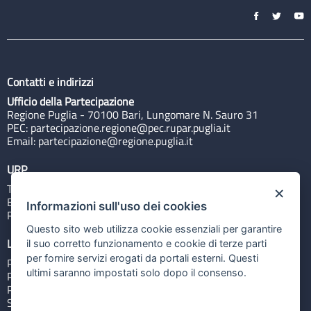
Contatti e indirizzi
Ufficio della Partecipazione
Regione Puglia - 70100 Bari, Lungomare N. Sauro 31
PEC:
partecipazione.regione@pec.rupar.puglia.it
Email:
partecipazione@regione.puglia.it
URP
Tel: 800713939
×
Email:
quiregione@regione.puglia.it
Informazioni sull'uso dei cookies
Rubrica
Questo sito web utilizza cookie essenziali per garantire
Link utili
il suo corretto funzionamento e cookie di terze parti
per fornire servizi erogati da portali esterni. Questi
Portale Istituzionale
ultimi saranno impostati solo dopo il consenso.
PO FESR Puglia 2014-2020
PSR Puglia 2014-2020
Sistema Puglia