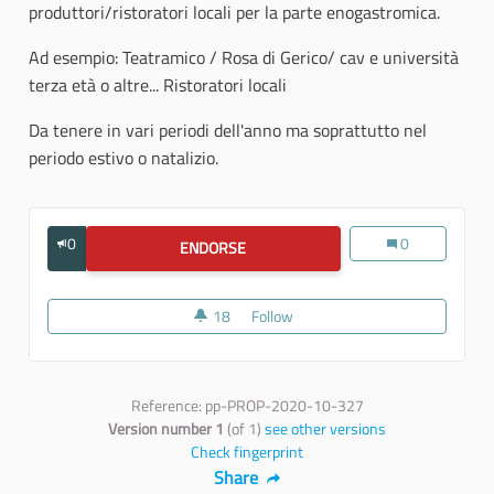
produttori/ristoratori locali per la parte enogastromica.
Ad esempio: Teatramico / Rosa di Gerico/ cav e università
terza età o altre... Ristoratori locali
Da tenere in vari periodi dell'anno ma soprattutto nel
periodo estivo o natalizio.
0
Luoghi e Memori
0
ENDORSE
LUOGHI E MEMORIE DA "CON-DIVIDE
18
18 followers
Follow
Luoghi e Memorie da "Con-divi
Reference: pp-PROP-2020-10-327
Version number 1
(of 1)
see other versions
Check fingerprint
Share