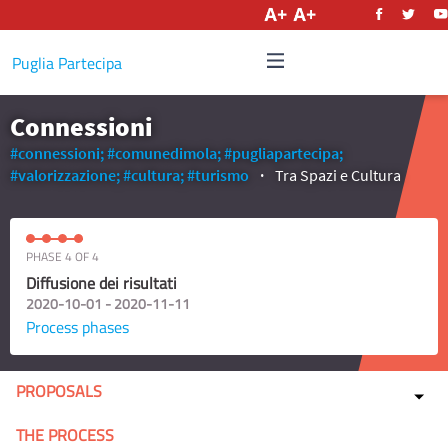
English
Puglia Partecipa
Connessioni
#connessioni;
#comunedimola;
#pugliapartecipa;
#valorizzazione;
#cultura;
#turismo
Tra Spazi e Cultura
PHASE 4 OF 4
Diffusione dei risultati
2020-10-01 - 2020-11-11
Process phases
PROPOSALS
THE PROCESS