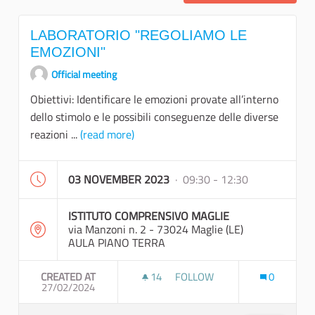
LABORATORIO "REGOLIAMO LE
EMOZIONI"
Official meeting
Obiettivi: Identificare le emozioni provate all’interno
dello stimolo e le possibili conseguenze delle diverse
reazioni ...
(read more)
03 NOVEMBER 2023
· 09:30 - 12:30
ISTITUTO COMPRENSIVO MAGLIE
via Manzoni n. 2 - 73024 Maglie (LE)
AULA PIANO TERRA
CREATED AT
14
14 FOLLOWERS
FOLLOW
0
27/02/2024
LABORATORIO "REGOLIAMO L