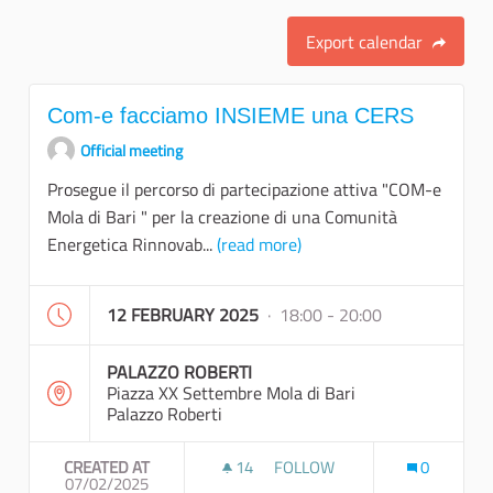
Export calendar
Com-e facciamo INSIEME una CERS
Official meeting
Prosegue il percorso di partecipazione attiva "COM-e
Mola di Bari " per la creazione di una Comunità
Energetica Rinnovab...
(read more)
12 FEBRUARY 2025
· 18:00 - 20:00
PALAZZO ROBERTI
Piazza XX Settembre Mola di Bari
Palazzo Roberti
CREATED AT
14
14 FOLLOWERS
FOLLOW
0
07/02/2025
COM-E FACCIAMO INSIEME U