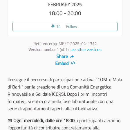
FEBRUARY 2025
18:00 - 20:00
14
14 followers
Follow
Com-e facciamo INSIEME una
Reference: pp-MEET-2025-02-1312
Version number 1
(of 1)
see other versions
Share
Embed
Prosegue il percorso di partecipazione attiva "COM-e Mola
di Bari " per la creazione di una Comunità Energetica
Rinnovabile e Solidale (CERS). Dopo i primi incontri
formativi, si entra ora nella fase laboratoriale con una
serie di appuntamenti aperti alla cittadinanza.
📅
Ogni mercoledì, dalle ore 18:00
, i partecipanti avranno
l’opportunità di contribuire concretamente alla