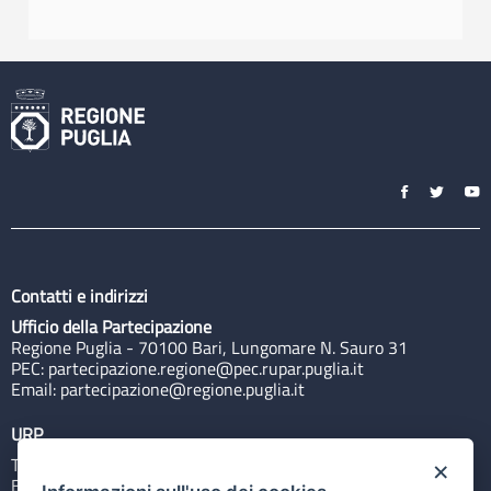
Contatti e indirizzi
Ufficio della Partecipazione
Regione Puglia - 70100 Bari, Lungomare N. Sauro 31
PEC:
partecipazione.regione@pec.rupar.puglia.it
Email:
partecipazione@regione.puglia.it
URP
Tel: 800713939
×
Email:
quiregione@regione.puglia.it