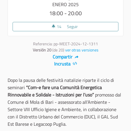
ENERO 2025
18:00 - 20:00
14
14 seguidoras
Seguir
03 Seminario COM-e
Referencia: pp-MEET-2024-12-1311
Versión 20
(de 20)
ver otras versiones
Compartir
Incrusta
Dopo la pausa delle festività natalizie riparte il ciclo di
seminari
“Com-e fare una Comunità Energetica
Rinnovabile e Solidale - Istruzioni per l’uso”
promosso dal
Comune di Mola di Bari - assessorato all’Ambiente -
Settore VIII Ufficio Igiene e Ambiente, in collaborazione
con il Distretto Urbano del Commercio (DUC), il GAL Sud
Est Barese e Legacoop Puglia.