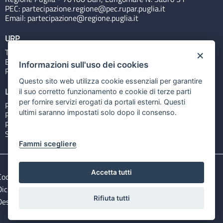
PEC:
partecipazione.regione@pec.rupar.puglia.it
Email:
partecipazione@regione.puglia.it
URP
Tel: 800713939
×
Email:
quiregione@regione.puglia.it
Informazioni sull'uso dei cookies
Rubrica
Questo sito web utilizza cookie essenziali per garantire
Link utili
il suo corretto funzionamento e cookie di terze parti
per fornire servizi erogati da portali esterni. Questi
Portale Istituzionale
ultimi saranno impostati solo dopo il consenso.
PO FESR Puglia 2014-2020
PSR Puglia 2014-2020
Sistema Puglia
Fammi scegliere
Accetta tutti
Cookie e privacy
Note legali
Dichiarazione di accessibilità
Gestisci i cookies
Rifiuta tutti
Descargar ficheros de datos abiertos