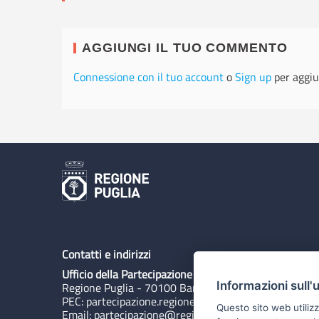
AGGIUNGI IL TUO COMMENTO
Connessione con il tuo account
o
Sign up
per aggiu
Contatti e indirizzi
Ufficio della Partecipazione
Informazioni sull'
Regione Puglia - 70100 Bari, Lungomare N. Sauro 3
PEC:
partecipazione.regione@pec.rupar.puglia.it
Questo sito web utilizz
Email:
partecipazione@regione.puglia.it