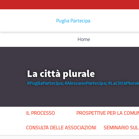
Puglia Partecipa
Home
La città plurale
#PugliaPartecipa;
#AlessanoPartecipa;
#LaCittàPlural
IL PROCESSO
PROSPETTIVE PER LA COMU
CONSULTA DELLE ASSOCIAZIONI
SEMINARIO SU