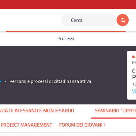
Cerca
Processi
FA
C
P
e
Percorsi e processi di cittadinanza attiva
1
Vi
NITÀ DI ALESSANO E MONTESARDO
SEMINARIO "OPPOR
L PROJECT MANAGEMENT
FORUM DEI GIOVANI I