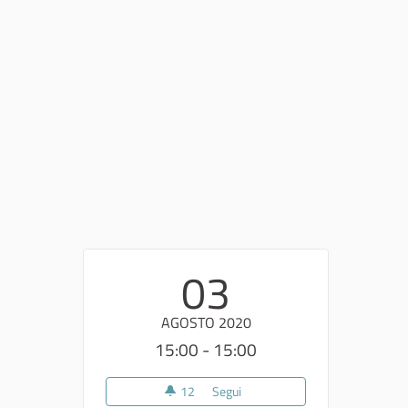
03
AGOSTO 2020
15:00 - 15:00
12
12 sostenitori
Segui
Opportunità e sfide del process