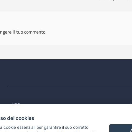
ngere il tuo commento.
URP
L
Tel: 800713939
P
uso dei cookies
1
Email:
quiregione@regione.puglia.it
P
Rubrica
P
a cookie essenziali per garantire il suo corretto
S
A