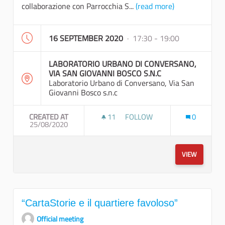
collaborazione con Parrocchia S...
(read more)
16 SEPTEMBER 2020
· 17:30 - 19:00
LABORATORIO URBANO DI CONVERSANO,
VIA SAN GIOVANNI BOSCO S.N.C
Laboratorio Urbano di Conversano, Via San
Giovanni Bosco s.n.c
CREATED AT
11
11 FOLLOWERS
FOLLOW
0
25/08/2020
PASSEGGIATA A PIEDI E VISI
VIEW
“CartaStorie e il quartiere favoloso”
Official meeting