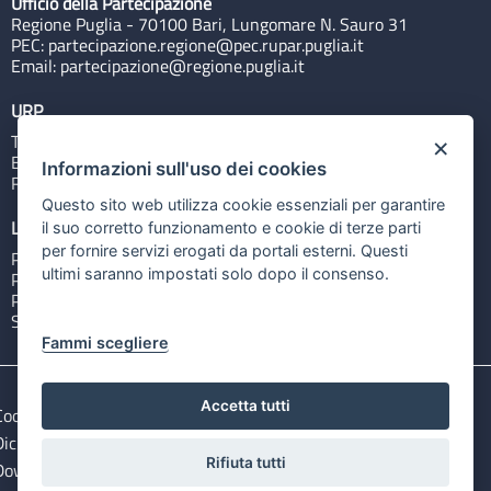
Ufficio della Partecipazione
Regione Puglia - 70100 Bari, Lungomare N. Sauro 31
PEC:
partecipazione.regione@pec.rupar.puglia.it
Email:
partecipazione@regione.puglia.it
URP
Tel: 800713939
×
Email:
quiregione@regione.puglia.it
Informazioni sull'uso dei cookies
Rubrica
Questo sito web utilizza cookie essenziali per garantire
Link utili
il suo corretto funzionamento e cookie di terze parti
per fornire servizi erogati da portali esterni. Questi
Portale Istituzionale
ultimi saranno impostati solo dopo il consenso.
PO FESR Puglia 2014-2020
PSR Puglia 2014-2020
Sistema Puglia
Fammi scegliere
Accetta tutti
Cookie e privacy
Note legali
Dichiarazione di accessibilità
Gestisci i cookies
Rifiuta tutti
Download Open Data files