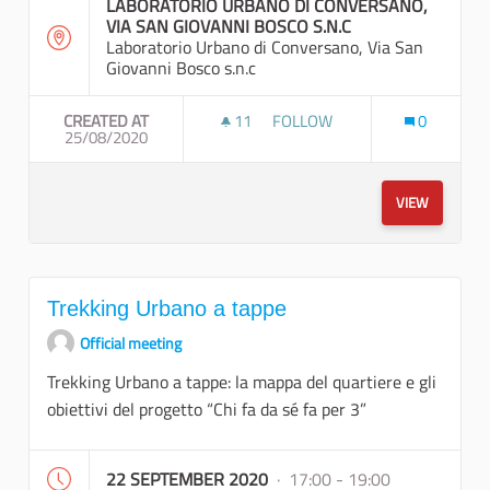
LABORATORIO URBANO DI CONVERSANO,
VIA SAN GIOVANNI BOSCO S.N.C
Laboratorio Urbano di Conversano, Via San
Giovanni Bosco s.n.c
CREATED AT
11
11 FOLLOWERS
FOLLOW
0
25/08/2020
RECUPERARE LA MEMORIA DE
VIEW
Trekking Urbano a tappe
Official meeting
Trekking Urbano a tappe: la mappa del quartiere e gli
obiettivi del progetto “Chi fa da sé fa per 3”
22 SEPTEMBER 2020
· 17:00 - 19:00