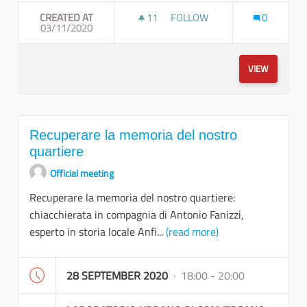
CREATED AT
11
11 FOLLOWERS
FOLLOW
0
03/11/2020
TREKKING URBANO A TAPPE
VIEW
Recuperare la memoria del nostro
quartiere
Official meeting
Recuperare la memoria del nostro quartiere:
chiacchierata in compagnia di Antonio Fanizzi,
esperto in storia locale Anfi...
(read more)
28 SEPTEMBER 2020
· 18:00 - 20:00