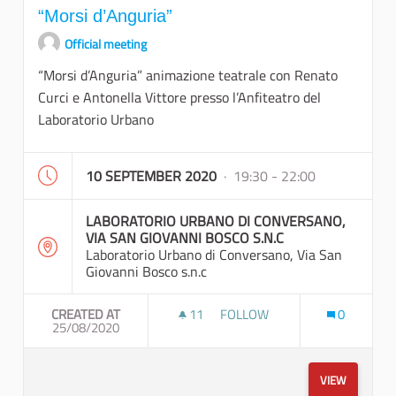
“Morsi d’Anguria”
Official meeting
“Morsi d’Anguria” animazione teatrale con Renato
Curci e Antonella Vittore presso l’Anfiteatro del
Laboratorio Urbano
10 SEPTEMBER 2020
· 19:30 - 22:00
LABORATORIO URBANO DI CONVERSANO,
VIA SAN GIOVANNI BOSCO S.N.C
Laboratorio Urbano di Conversano, Via San
Giovanni Bosco s.n.c
CREATED AT
11
11 FOLLOWERS
FOLLOW
0
25/08/2020
“MORSI D’ANGURIA”
VIEW