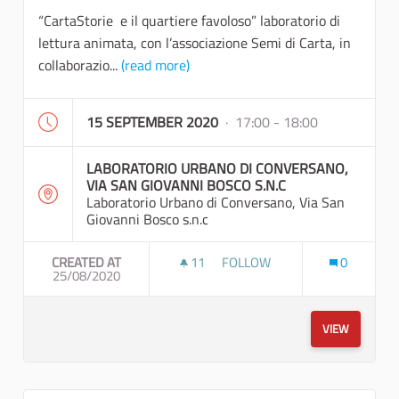
“CartaStorie e il quartiere favoloso” laboratorio di
lettura animata, con l’associazione Semi di Carta, in
collaborazio...
(read more)
15 SEPTEMBER 2020
· 17:00 - 18:00
LABORATORIO URBANO DI CONVERSANO,
VIA SAN GIOVANNI BOSCO S.N.C
Laboratorio Urbano di Conversano, Via San
Giovanni Bosco s.n.c
CREATED AT
11
11 FOLLOWERS
FOLLOW
0
25/08/2020
“CARTASTORIE E IL QU
VIEW