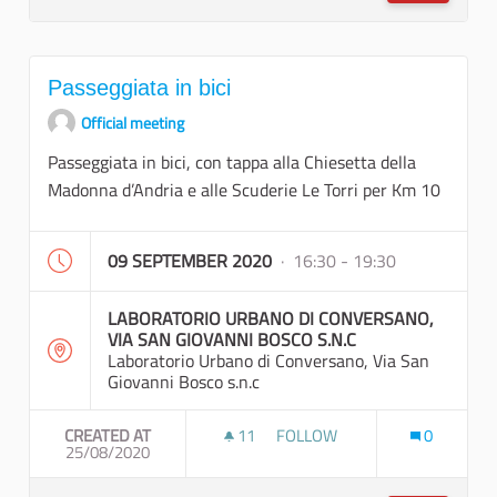
Passeggiata in bici
Official meeting
Passeggiata in bici, con tappa alla Chiesetta della
Madonna d’Andria e alle Scuderie Le Torri per Km 10
09 SEPTEMBER 2020
· 16:30 - 19:30
LABORATORIO URBANO DI CONVERSANO,
VIA SAN GIOVANNI BOSCO S.N.C
Laboratorio Urbano di Conversano, Via San
Giovanni Bosco s.n.c
CREATED AT
11
11 FOLLOWERS
FOLLOW
0
25/08/2020
PASSEGGIATA IN BICI