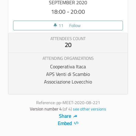
SEPTEMBER 2020
18:00 - 20:00
11
11 followers
Follow
Recuperare la memoria del nost
ATTENDEES COUNT
20
ATTENDING ORGANIZATIONS
Cooperativa Itaca
APS Venti di Scambio
Associazione Lovecchio
Reference: pp-MEET-2020-08-221
Version number 4
(of 4)
see other versions
Share
Embed