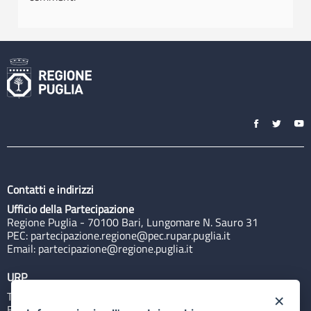
Contatti e indirizzi
Ufficio della Partecipazione
Regione Puglia - 70100 Bari, Lungomare N. Sauro 31
PEC:
partecipazione.regione@pec.rupar.puglia.it
Email:
partecipazione@regione.puglia.it
URP
Tel: 800713939
×
Email:
quiregione@regione.puglia.it