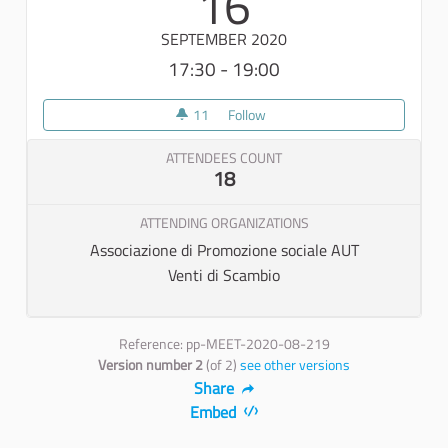
16
SEPTEMBER 2020
17:30 - 19:00
11
11 followers
Follow
Passeggiata a piedi e visita al
ATTENDEES COUNT
18
ATTENDING ORGANIZATIONS
Associazione di Promozione sociale AUT
Venti di Scambio
Reference: pp-MEET-2020-08-219
Version number 2
(of 2)
see other versions
Share
Embed