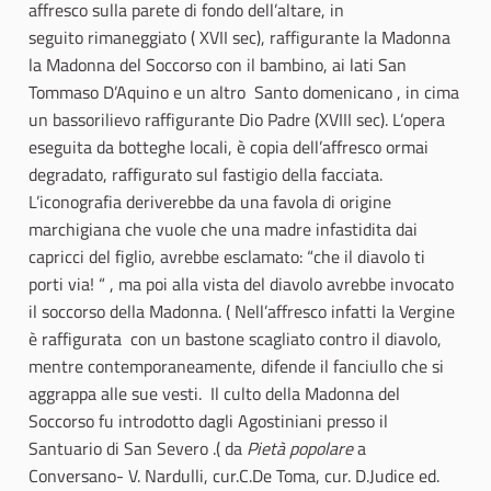
affresco sulla parete di fondo dell’altare, in
seguito rimaneggiato ( XVII sec), raffigurante la Madonna
la Madonna del Soccorso con il bambino, ai lati San
Tommaso D’Aquino e un altro Santo domenicano , in cima
un bassorilievo raffigurante Dio Padre (XVIII sec). L’opera
eseguita da botteghe locali, è copia dell’affresco ormai
degradato, raffigurato sul fastigio della facciata.
L’iconografia deriverebbe da una favola di origine
marchigiana che vuole che una madre infastidita dai
capricci del figlio, avrebbe esclamato: “che il diavolo ti
porti via! “ , ma poi alla vista del diavolo avrebbe invocato
il soccorso della Madonna. ( Nell’affresco infatti la Vergine
è raffigurata con un bastone scagliato contro il diavolo,
mentre contemporaneamente, difende il fanciullo che si
aggrappa alle sue vesti. Il culto della Madonna del
Soccorso fu introdotto dagli Agostiniani presso il
Santuario di San Severo .( da
Pietà popolare
a
Conversano- V. Nardulli, cur.C.De Toma, cur. D.Judice ed.