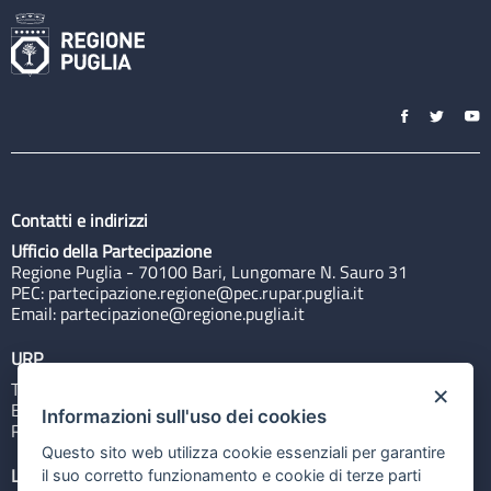
Contatti e indirizzi
Ufficio della Partecipazione
Regione Puglia - 70100 Bari, Lungomare N. Sauro 31
PEC:
partecipazione.regione@pec.rupar.puglia.it
Email:
partecipazione@regione.puglia.it
URP
Tel: 800713939
×
Email:
quiregione@regione.puglia.it
Informazioni sull'uso dei cookies
Rubrica
Questo sito web utilizza cookie essenziali per garantire
Link utili
il suo corretto funzionamento e cookie di terze parti