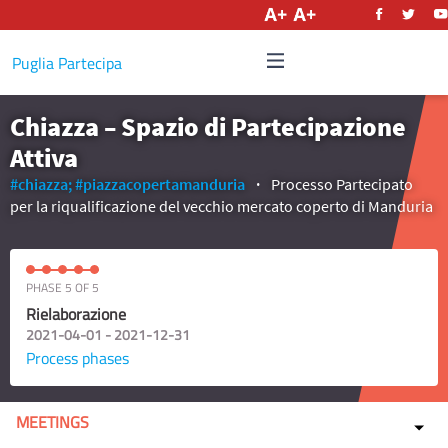
English
Puglia Partecipa
Chiazza – Spazio di Partecipazione
Attiva
#chiazza;
#piazzacopertamanduria
Processo Partecipato
per la riqualificazione del vecchio mercato coperto di Manduria
PHASE 5 OF 5
Rielaborazione
2021-04-01 - 2021-12-31
Process phases
MEETINGS