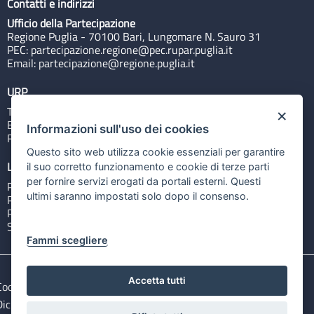
Contatti e indirizzi
Ufficio della Partecipazione
Regione Puglia - 70100 Bari, Lungomare N. Sauro 31
PEC:
partecipazione.regione@pec.rupar.puglia.it
Email:
partecipazione@regione.puglia.it
URP
Tel: 800713939
×
Email:
quiregione@regione.puglia.it
Informazioni sull'uso dei cookies
Rubrica
Questo sito web utilizza cookie essenziali per garantire
Link utili
il suo corretto funzionamento e cookie di terze parti
per fornire servizi erogati da portali esterni. Questi
Portale Istituzionale
ultimi saranno impostati solo dopo il consenso.
PO FESR Puglia 2014-2020
PSR Puglia 2014-2020
Sistema Puglia
Fammi scegliere
Accetta tutti
Cookie e privacy
Note legali
Dichiarazione di accessibilità
Gestisci i cookies