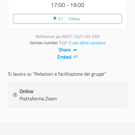
17:00 - 19:00
21
21 followers
Follow
5° incontro di formazione
Reference: pp-MEET-2021-02-559
Version number 1
(of 1)
see other versions
Share
Embed
Si lavora su "Relazioni e facilitazione dei gruppi"
Online
Piattaforma Zoom