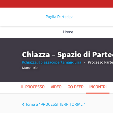
Puglia Partecipa
Home
Chiazza – Spazio di Parte
#chiazza;
#piazzacopertamanduria
Processo Partec
Manduria
IL PROCESSO
VIDEO
GO DEEP
INCONTRI
Torna a "PROCESSI TERRITORIALI"