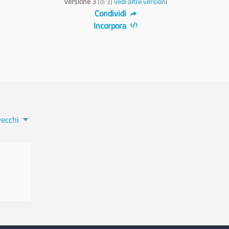
Versione 3
(di 3)
vedi altre versioni
Condividi
Incorpora
vecchi