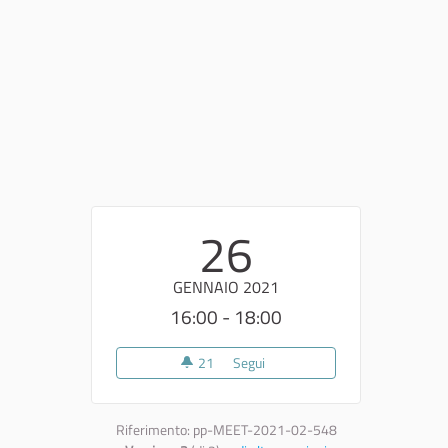
26
GENNAIO 2021
16:00 - 18:00
21
21 sostenitori
Segui
5° incontro Go Deep
Riferimento: pp-MEET-2021-02-548