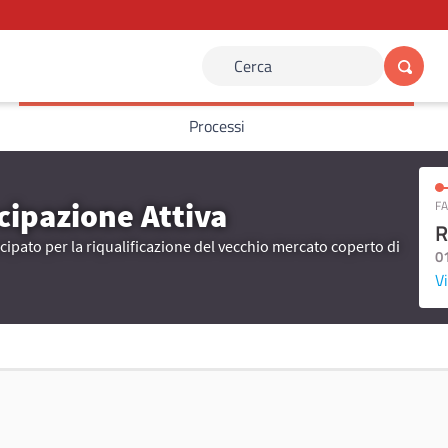
Cerca
Processi
cipazione Attiva
FA
R
ipato per la riqualificazione del vecchio mercato coperto di
0
Vi