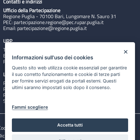
Contatti e indirizzi
Ufficio della Partecipazione
Regione Puglia - 70100 Bari, Lungomare N. Sauro 31
PEC:
partecipazione.regione@pec.rupar.puglia.it
Email:
partecipazione@regione.puglia.it
URP
Tel: 800713939
×
Email:
quiregione@regione.puglia.it
Informazioni sull'uso dei cookies
Rubrica
Questo sito web utilizza cookie essenziali per garantire
Link utili
il suo corretto funzionamento e cookie di terze parti
per fornire servizi erogati da portali esterni. Questi
Portale Istituzionale
ultimi saranno impostati solo dopo il consenso.
PO FESR Puglia 2014-2020
PSR Puglia 2014-2020
Sistema Puglia
Fammi scegliere
Accetta tutti
Cookie e privacy
Note legali
Dichiarazione di accessibilità
Gestisci i cookies