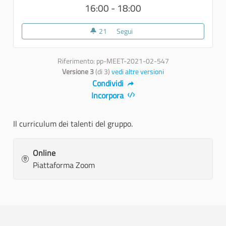
16:00 - 18:00
21
21 sostenitori
Segui
4° incontro Go Deep
Riferimento: pp-MEET-2021-02-547
Versione 3
(di 3)
vedi altre versioni
Condividi
Incorpora
Il curriculum dei talenti del gruppo.
Online
Piattaforma Zoom