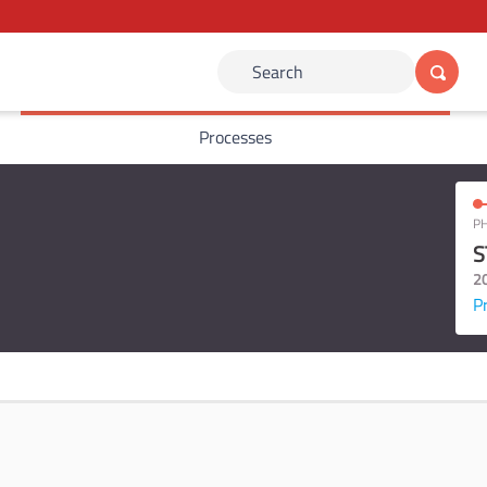
Search
Processes
PH
S
2
P