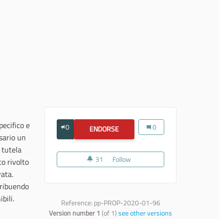
ecifico e
0
Tutela giuridica
0
ENDORSE
TUTELA GIURIDICA
sario un
 tutela
31
31 followers
Follow
Tutela giuridica
o rivolto
vata.
tribuendo
bili.
Reference: pp-PROP-2020-01-96
Version number 1
(of 1)
see other versions