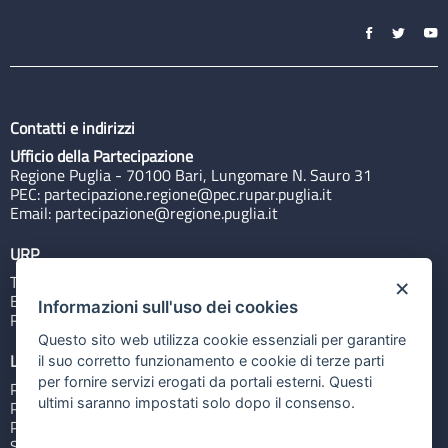
Contatti e indirizzi
Ufficio della Partecipazione
Regione Puglia - 70100 Bari, Lungomare N. Sauro 31
PEC:
partecipazione.regione@pec.rupar.puglia.it
Email:
partecipazione@regione.puglia.it
URP
Tel: 800713939
×
Email:
quiregione@regione.puglia.it
Informazioni sull'uso dei cookies
Rubrica
Questo sito web utilizza cookie essenziali per garantire
Link utili
il suo corretto funzionamento e cookie di terze parti
per fornire servizi erogati da portali esterni. Questi
Portale Istituzionale
ultimi saranno impostati solo dopo il consenso.
PO FESR Puglia 2014-2020
PSR Puglia 2014-2020
Sistema Puglia