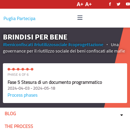
English
Puglia Partecipa
BRINDISI PER BENE
#beniconfiscati
#riutilizzosociale
#coprogettazione
Una
governance per il riutilizzo sociale dei beni confiscati alle mafie
PHASE 6 OF 6
Fase 5 Stesura di un documento programmatico
2024-04-03 - 2024-05-18
Process phases
BLOG
THE PROCESS