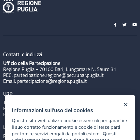
Contatti e indirizzi
Ufficio della Partecipazione
Regione Puglia - 70100 Bari, Lungomare N. Sauro 31
PEC:
partecipazione.regione@pec.rupar.puglia.it
Email:
partecipazione@regione.puglia.it
URP
Tel: 800713939
×
Email:
quiregione@regione.puglia.it
Informazioni sull'uso dei cookies
Rubrica
Questo sito web utilizza cookie essenziali per garantire
Link utili
il suo corretto funzionamento e cookie di terze parti
per fornire servizi erogati da portali esterni. Questi
Portale Istituzionale