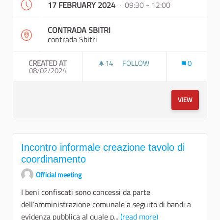
17 FEBRUARY 2024
· 09:30 - 12:00
CONTRADA SBITRI
contrada Sbitri
CREATED AT
14
14 FOLLOWERS
FOLLOW
0
08/02/2024
SOPRALLUOGO PARTECIPATO 
VIEW
Incontro informale creazione tavolo di
coordinamento
Official meeting
I beni confiscati sono concessi da parte
dell’amministrazione comunale a seguito di bandi a
evidenza pubblica al quale p...
(read more)