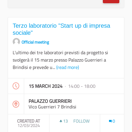
Terzo laboratorio "Start up di impresa
sociale"
Official meeting
L'ultimo dei tre laboratori previsti da progetto si
svolgerà il 15 marzo presso Palazzo Guerrieri a
Brindisi e prevede u...
(read more)
15 MARCH 2024
· 14:00 - 18:00
PALAZZO GUERRIERI
Vico Guerrieri 7 Brindisi
CREATED AT
13
13 FOLLOWERS
FOLLOW
0
12/03/2024
TERZO LABORATORIO "START 