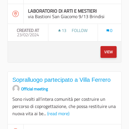
LABORATORIO DI ARTI E MESTIERI
via Bastioni San Giacomo 9/13 Brindisi
CREATED AT
13
13 FOLLOWERS
FOLLOW
0
23/02/2024
SOPRALLUOGO PARTECIPATO A
VIEW
Sopralluogo partecipato a Villa Ferrero
Official meeting
Sono rivolti all’intera comunità per costruire un
percorso di coprogettazione, che possa restituire una
nuova vita ai be...
(read more)