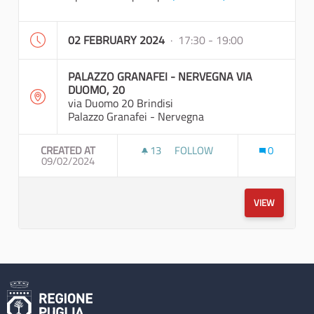
02 FEBRUARY 2024
· 17:30 - 19:00
PALAZZO GRANAFEI - NERVEGNA VIA
DUOMO, 20
via Duomo 20 Brindisi
Palazzo Granafei - Nervegna
CREATED AT
13
13 FOLLOWERS
FOLLOW
0
09/02/2024
INCONTRO INFORMALE CREAZ
VIEW