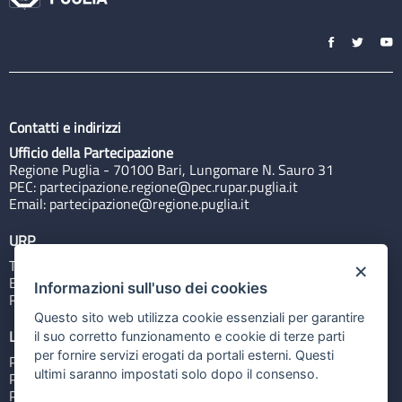
Contatti e indirizzi
Ufficio della Partecipazione
Regione Puglia - 70100 Bari, Lungomare N. Sauro 31
PEC:
partecipazione.regione@pec.rupar.puglia.it
Email:
partecipazione@regione.puglia.it
URP
Tel: 800713939
×
Email:
quiregione@regione.puglia.it
Informazioni sull'uso dei cookies
Rubrica
Questo sito web utilizza cookie essenziali per garantire
Link utili
il suo corretto funzionamento e cookie di terze parti
per fornire servizi erogati da portali esterni. Questi
Portale Istituzionale
ultimi saranno impostati solo dopo il consenso.
PO FESR Puglia 2014-2020
PSR Puglia 2014-2020