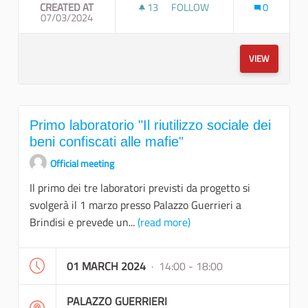
CREATED AT
13
13 FOLLOWERS
FOLLOW
0
07/03/2024
SECONDO LABORATORIO "CO -
VIEW
Primo laboratorio "Il riutilizzo sociale dei
beni confiscati alle mafie"
Official meeting
Il primo dei tre laboratori previsti da progetto si
svolgerà il 1 marzo presso Palazzo Guerrieri a
Brindisi e prevede un...
(read more)
01 MARCH 2024
· 14:00 - 18:00
PALAZZO GUERRIERI