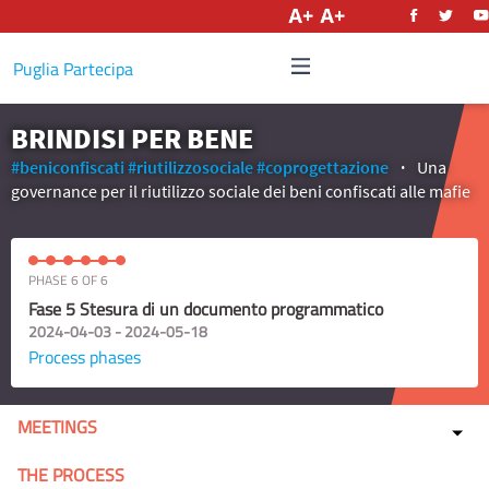
English
Puglia Partecipa
BRINDISI PER BENE
#beniconfiscati
#riutilizzosociale
#coprogettazione
Una
governance per il riutilizzo sociale dei beni confiscati alle mafie
PHASE 6 OF 6
Fase 5 Stesura di un documento programmatico
2024-04-03 - 2024-05-18
Process phases
MEETINGS
THE PROCESS