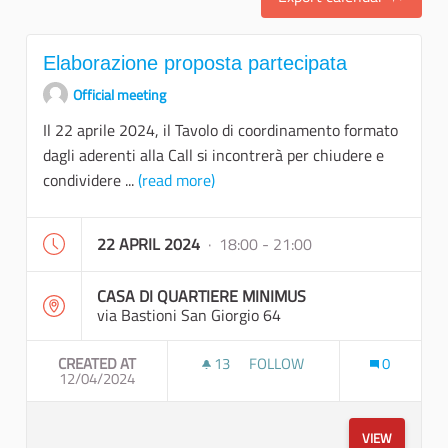
Elaborazione proposta partecipata
Official meeting
Il 22 aprile 2024, il Tavolo di coordinamento formato
dagli aderenti alla Call si incontrerà per chiudere e
condividere ...
(read more)
22 APRIL 2024
· 18:00 - 21:00
CASA DI QUARTIERE MINIMUS
via Bastioni San Giorgio 64
CREATED AT
13
13 FOLLOWERS
FOLLOW
0
12/04/2024
ELABORAZIONE PROPOSTA PA
VIEW