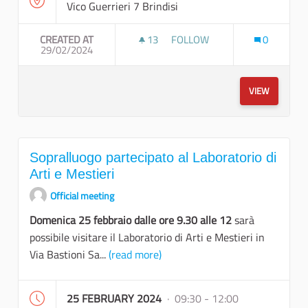
Vico Guerrieri 7 Brindisi
CREATED AT
13
13 FOLLOWERS
FOLLOW
0
29/02/2024
PRIMO LABORATORIO "IL RIUTI
VIEW
Sopralluogo partecipato al Laboratorio di
Arti e Mestieri
Official meeting
Domenica 25 febbraio dalle ore 9.30 alle 12
sarà
possibile visitare il Laboratorio di Arti e Mestieri in
Via Bastioni Sa...
(read more)
25 FEBRUARY 2024
· 09:30 - 12:00