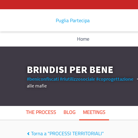
Puglia Partecipa
Home
BRINDISI PER BENE
#beniconfiscati
#riutilizzosociale
#coprogettazione
alle mafie
THE PROCESS
BLOG
MEETINGS
Torna a "PROCESSI TERRITORIALI"