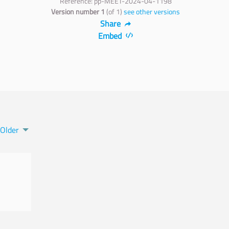
Reference: pp-MEET-2024-04-1198
Version number 1
(of 1)
see other versions
Share
Embed
Older