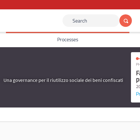
Search
Processes
PH
F
p
Una governance per il riutilizzo sociale dei beni confiscati
2
P