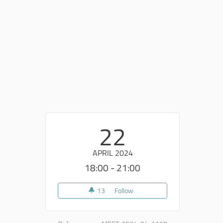
22
APRIL 2024
18:00 - 21:00
13
13 followers
Follow
Elaborazione proposta parteci