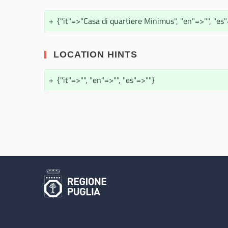
+
{"it"=>"Casa di quartiere Minimus", "en"=>"", "es
LOCATION HINTS
+
{"it"=>"", "en"=>"", "es"=>""}