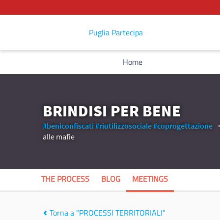
Puglia Partecipa
Home
BRINDISI PER BENE
#beniconfiscati
#riutilizzosociale
#coprogettazione
alle mafie
THE PROCESS
BLOG
MEETINGS
Torna a "PROCESSI TERRITORIALI"