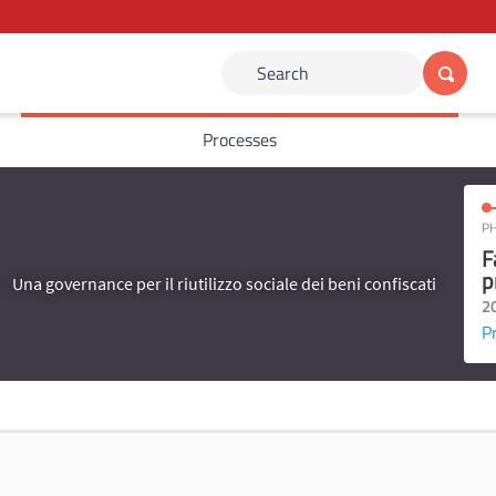
Search
Processes
PH
F
p
Una governance per il riutilizzo sociale dei beni confiscati
2
P