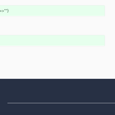
"=>""}