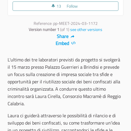
13
13 followers
Follow
Terzo laboratorio "Start up di i
Reference: pp-MEET-2024-03-1172
Version number 1
(of 1)
see other versions
Share
Embed
L'ultimo dei tre laboratori previsti da progetto si svolgerà
il 15 marzo presso Palazzo Guerrieri a Brindisi e prevede
un focus sulla creazione di impresa sociale tra sfide e
opportunità per il riutilizzo sociale dei beni confiscati alla
criminalità organizzata. A condurre questo ultimo
incontro sarà Laura Cirella, Consorzio Macramè di Reggio
Calabria.
Laura ci guiderà attraverso le possibilità di rilancio e di
sviluppo dei beni confiscati, su come trasformare un'idea
in un progetto di riutilizzo, raccontandoci le sfide e le