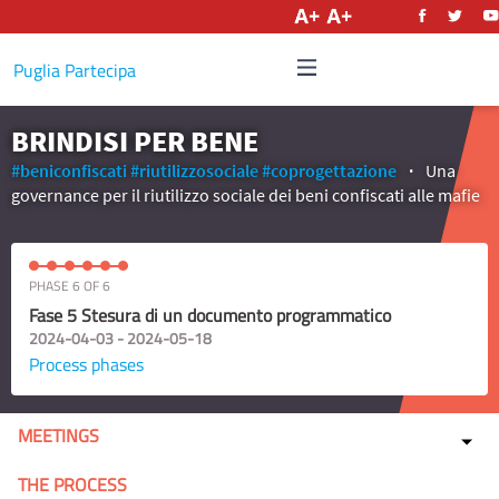
English
Puglia Partecipa
BRINDISI PER BENE
#beniconfiscati
#riutilizzosociale
#coprogettazione
Una
governance per il riutilizzo sociale dei beni confiscati alle mafie
PHASE 6 OF 6
Fase 5 Stesura di un documento programmatico
2024-04-03 - 2024-05-18
Process phases
MEETINGS
THE PROCESS