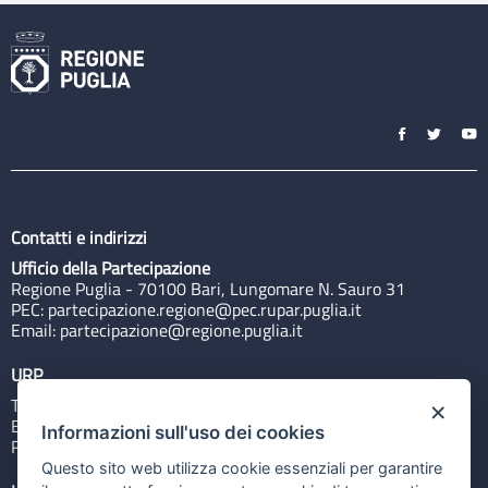
Contatti e indirizzi
Ufficio della Partecipazione
Regione Puglia - 70100 Bari, Lungomare N. Sauro 31
PEC:
partecipazione.regione@pec.rupar.puglia.it
Email:
partecipazione@regione.puglia.it
URP
Tel: 800713939
×
Email:
quiregione@regione.puglia.it
Informazioni sull'uso dei cookies
Rubrica
Questo sito web utilizza cookie essenziali per garantire