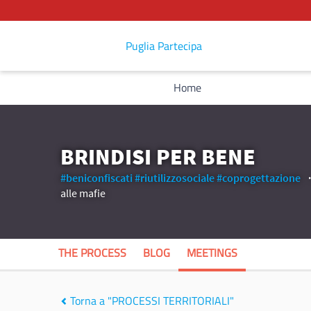
Puglia Partecipa
Home
BRINDISI PER BENE
#beniconfiscati
#riutilizzosociale
#coprogettazione
alle mafie
THE PROCESS
BLOG
MEETINGS
Torna a "PROCESSI TERRITORIALI"