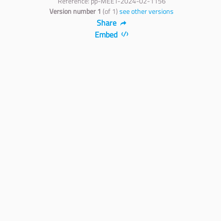
Reference: pp-MEET-2024-02-1156
Version number 1
(of 1)
see other versions
Share
Embed