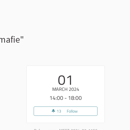
 mafie"
01
MARCH 2024
14:00 - 18:00
13
13 followers
Follow
Primo laboratorio "Il riutilizzo 