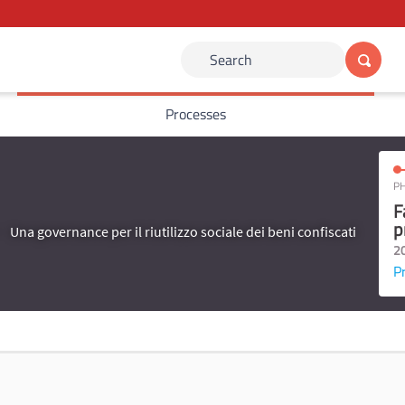
Search
Processes
PH
F
p
Una governance per il riutilizzo sociale dei beni confiscati
2
P