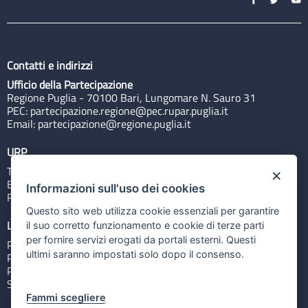
Contatti e indirizzi
Ufficio della Partecipazione
Regione Puglia - 70100 Bari, Lungomare N. Sauro 31
PEC:
partecipazione.regione@pec.rupar.puglia.it
Email:
partecipazione@regione.puglia.it
URP
Tel: 800713939
×
Email:
quiregione@regione.puglia.it
Informazioni sull'uso dei cookies
Rubrica
Questo sito web utilizza cookie essenziali per garantire
Link utili
il suo corretto funzionamento e cookie di terze parti
per fornire servizi erogati da portali esterni. Questi
Portale Istituzionale
ultimi saranno impostati solo dopo il consenso.
PO FESR Puglia 2014-2020
PSR Puglia 2014-2020
Sistema Puglia
Fammi scegliere