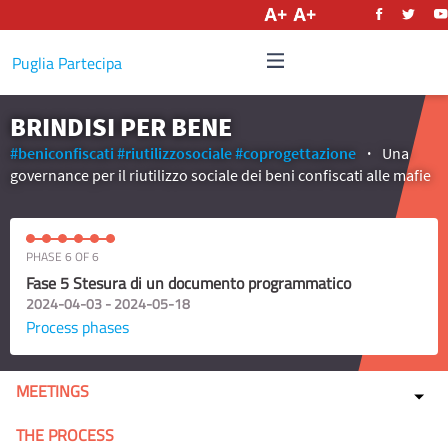
English
Puglia Partecipa
BRINDISI PER BENE
#beniconfiscati
#riutilizzosociale
#coprogettazione
Una
governance per il riutilizzo sociale dei beni confiscati alle mafie
PHASE 6 OF 6
Fase 5 Stesura di un documento programmatico
2024-04-03 - 2024-05-18
Process phases
MEETINGS
THE PROCESS