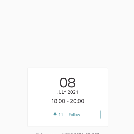
08
JULY 2021
18:00 - 20:00
11
11 followers
Follow
BORGO E MARE LAB - INCON