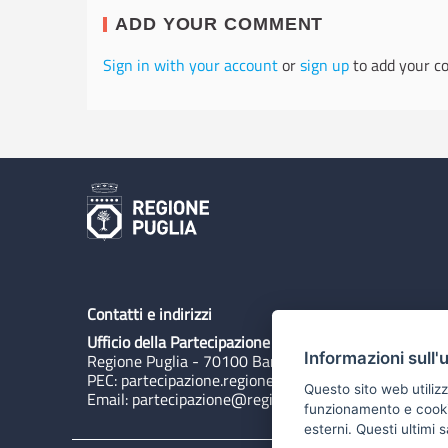
ADD YOUR COMMENT
Sign in with your account
or
sign up
to add your c
Contatti e indirizzi
Ufficio della Partecipazione
Informazioni sull'
Regione Puglia - 70100 Bari, Lungomare N. Sauro 3
PEC:
partecipazione.regione@pec.rupar.puglia.it
Questo sito web utilizz
Email:
partecipazione@regione.puglia.it
funzionamento e cookie 
esterni. Questi ultimi