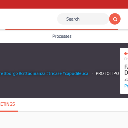
Search
Processes
PH
F
D
re
#borgo
#cittadinanza
#tricase
#capodileuca
PROTOTIPO
2
P
ETINGS