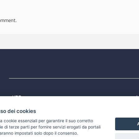
omment.
URP
L
Tel: 800713939
P
uso dei cookies
1
Email:
quiregione@regione.puglia.it
P
Rubrica
P
a cookie essenziali per garantire il suo corretto
S
A
di terze parti per fornire servizi erogati da portali
 saranno impostati solo dopo il consenso.