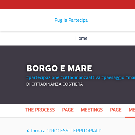
Puglia Partecipa
Home
BORGO E MARE
#partecipazione
#cittadinanzaattiva
#paesaggio
#ma
DI CITTADINANZA COSTIERA
THE PROCESS
PAGE
MEETINGS
PAGE
ME
Torna a "PROCESSI TERRITORIALI"